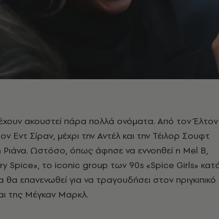
 έχουν ακουστεί πάρα πολλά ονόματα. Από τον Έλτον
τον Εντ Σίραν, μέχρι την Αντέλ και την Τέιλορ Σουφτ
η Ριάνα. Ωστόσο, όπως άφησε να εννοηθεί η Mel B,
y Spice», το iconic group των 90s «Spice Girls» κατ
 θα επανενωθεί για να τραγουδήσει στον πριγκιπικό
αι της Μέγκαν Μαρκλ.