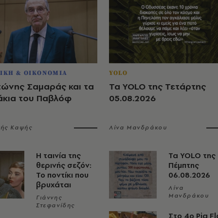
ΙΚΗ & ΟΙΚΟΝΟΜΙΑ
YOLO
τώνης Σαμαράς και τα
Τα YOLO της Τετάρτης
άκια του Παβλόφ
05.08.2026
λής Καψής
Λίνα Μανδράκου
Η ταινία της
Τα YOLO της
θερινής σεζόν:
Πέμπτης
Το ποντίκι που
06.08.2026
βρυχάται
Λίνα
Μανδράκου
Γιάννης
Στεφανίδης
Στο 4ο Pig Fl