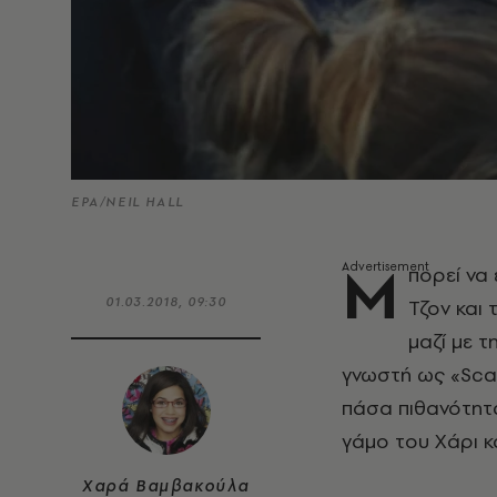
EPA/NEIL HALL
Μ
πορεί να
01.03.2018, 09:30
Τζον και 
μαζί με τ
γνωστή ως «Scar
πάσα πιθανότητα
γάμο του Χάρι κ
Χαρά Βαμβακούλα