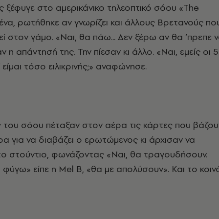
 ξέφυγε στο αμερικάνικο τηλεοπτικό σόου «The
μένα, ρωτήθηκε αν γνωρίζει και άλλους Βρετανούς πο
ί στον γάμο. «Ναι, θα πάω... Δεν ξέρω αν θα ’πρεπε 
 η απάντησή της. Την πίεσαν κι άλλο. «Ναι, εμείς οι 5
ατί είμαι τόσο ειλικρινής;» αναφώνησε.
 του σόου πέταξαν στον αέρα τις κάρτες που βάζου
ρα για να διαβάζει ο ερωτώμενος κι άρχισαν να
το στούντιο, φωνάζοντας «Ναι, θα τραγουδήσουν.
 φύγω» είπε η Mel Β, «θα με απολύσουν». Και το κοιν