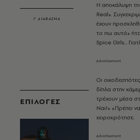
Η αποκάλυψη της
Real». Συγκεκρι
1’ ΔΙΑΒΑΣΜΑ
έχουν προσκληθε
το πω αυτό» ήταν
Spice Girls... Γι
Οι οικοδεσπότες
δίπλα στην κάμε
τρέχουν μέσα σ
EΠΙΛΟΓΈΣ
Ναι!» «Πρέπει να
χειροκρότησε.