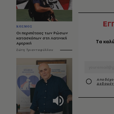
Ε
Γ
ΚΟΣΜΟΣ
Οι περιπέτειες των Ρώσων
κατασκόπων στη Λατινική
Tα καλύ
Αμερική
Σώτη Τριανταφύλλου
EMAIL
Αποδέχο
Δεδομέ