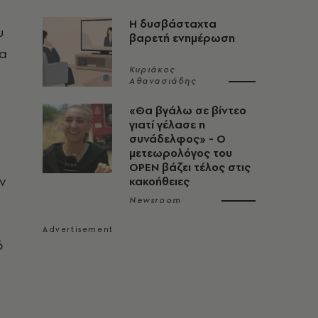
Η δυσβάσταχτα
υ
βαρετή ενημέρωση
να
Κυριάκος
Αθανασιάδης
«Θα βγάλω σε βίντεο
γιατί γέλασε η
συνάδελφος» - Ο
μετεωρολόγος του
OPEN βάζει τέλος στις
ν
κακοήθειες
Newsroom
ό