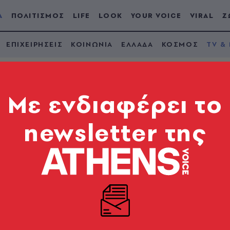
Α
ΠΟΛΙΤΙΣΜΟΣ
LIFE
LOOK
YOUR VOICE
VIRAL
Ζ
ΕΠΙΧΕΙΡΗΣΕΙΣ
ΚΟΙΝΩΝΙΑ
ΕΛΛΑΔΑ
ΚΟΣΜΟΣ
TV &
Mε ενδιαφέρει το
newsletter της
πανενώνονται για να
ν γάμο του Χάρι κα