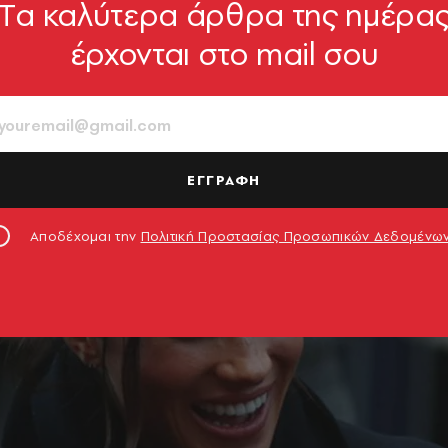
Tα καλύτερα άρθρα της ημέρα
έρχονται στο mail σου
ΕΓΓΡΑΦΗ
Αποδέχομαι την
Πολιτική Προστασίας Προσωπικών Δεδομένω