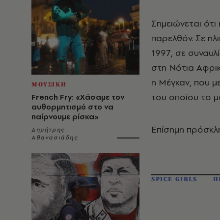
Σημειώνεται ότι 
παρελθόν. Σε ηλι
1997, σε συναυ
στη Νότια Αφρικ
η Μέγκαν, που μ
ΜΟΥΣΙΚΗ
του οποίου το μό
French Fry: «Χάσαμε τον
αυθορμητισμό στο να
παίρνουμε ρίσκα»
Επίσημη πρόσκλησ
Δημήτρης
Αθανασιάδης
SPICE GIRLS
Π