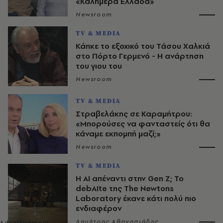
«Καλημέρα Ελλάδα»
Newsroom
TV & MEDIA
Κάηκε το εξοχικό του Τάσου Χαλκιά
στο Πόρτο Γερμενό - Η ανάρτηση
του γιου του
Newsroom
TV & MEDIA
Στραβελάκης σε Καραμήτρου:
«Μπορούσες να φανταστείς ότι θα
κάναμε εκπομπή μαζί;»
Newsroom
TV & MEDIA
Η AI απέναντι στην Gen Z; Το
debAIte της The Newtons
Laboratory έκανε κάτι πολύ πιο
ενδιαφέρον
Δημήτρης Αθανασιάδης