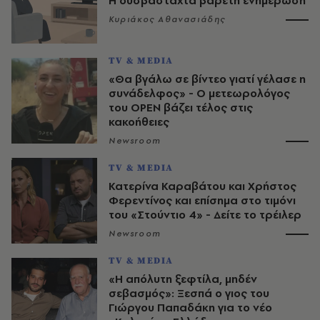
Η δυσβάσταχτα βαρετή ενημέρωση
Κυριάκος Αθανασιάδης
TV & MEDIA
«Θα βγάλω σε βίντεο γιατί γέλασε η
συνάδελφος» - Ο μετεωρολόγος
του OPEN βάζει τέλος στις
κακοήθειες
Newsroom
TV & MEDIA
Κατερίνα Καραβάτου και Χρήστος
Φερεντίνος και επίσημα στο τιμόνι
του «Στούντιο 4» - Δείτε το τρέιλερ
Newsroom
TV & MEDIA
«Η απόλυτη ξεφτίλα, μηδέν
σεβασμός»: Ξεσπά ο γιος του
Γιώργου Παπαδάκη για το νέο