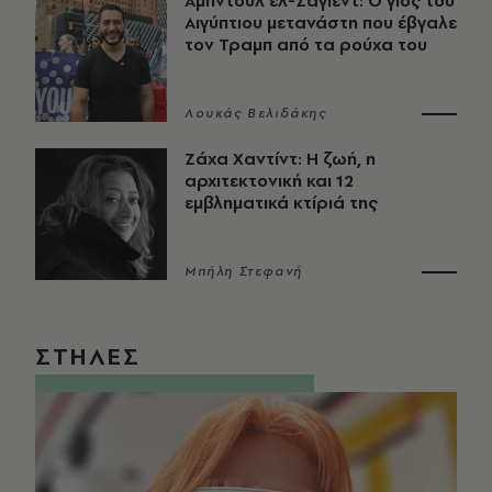
Αμπντούλ ελ-Σαγιέντ: Ο γιος του
Αιγύπτιου μετανάστη που έβγαλε
τον Τραμπ από τα ρούχα του
Λουκάς Βελιδάκης
Ζάχα Χαντίντ: Η ζωή, η
αρχιτεκτονική και 12
εμβληματικά κτίριά της
Μπήλη Στεφανή
ΣΤΗΛΕΣ