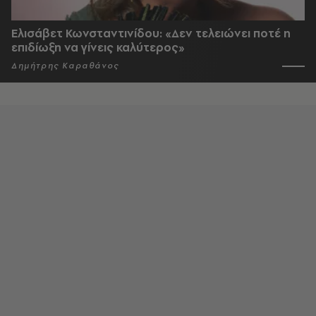
Ελισάβετ Κωνσταντινίδου: «Δεν τελειώνει ποτέ η
επιδίωξη να γίνεις καλύτερος»
Δημήτρης Καραθάνος