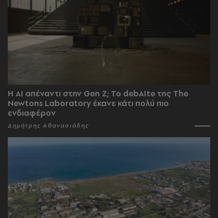
Η AI απέναντι στην Gen Z; Το debAIte της The
Newtons Laboratory έκανε κάτι πολύ πιο
ενδιαφέρον
Δημήτρης Αθανασιάδης