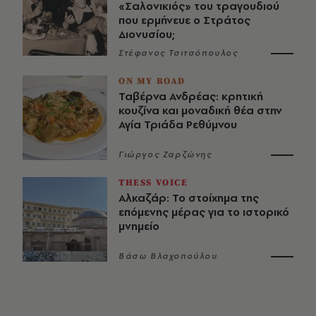
«Σαλονικιός» του τραγουδιού
που ερμήνευε ο Στράτος
Διονυσίου;
Στέφανος Τσιτσόπουλος
ON MY ROAD
Ταβέρνα Ανδρέας: κρητική
κουζίνα και μοναδική θέα στην
Αγία Τριάδα Ρεθύμνου
Γιώργος Ζαρζώνης
THESS VOICE
Αλκαζάρ: Το στοίχημα της
επόμενης μέρας για το ιστορικό
μνημείο
Βάσω Βλαχοπούλου