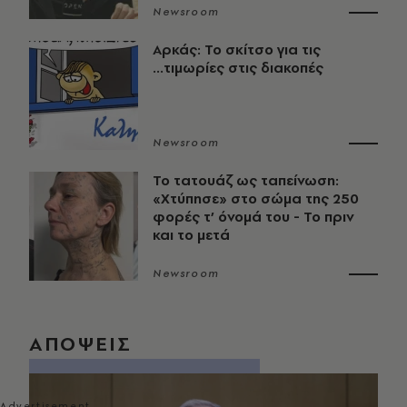
Newsroom
Αρκάς: Το σκίτσο για τις
...τιμωρίες στις διακοπές
Newsroom
Το τατουάζ ως ταπείνωση:
«Χτύπησε» στο σώμα της 250
φορές τ’ όνομά του - Το πριν
και το μετά
Newsroom
ΑΠΟΨΕΙΣ