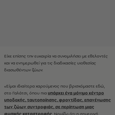
Είχε επίσης την ευκαιρία να συνομιλήσει με εθελοντές
και να ενημερωθεί για τις διαδικασίες υιοθεσίας
διασωθέντων ζώων.
«Είμαι ιδιαίτερα χαρούμενος που βρισκόμαστε εδώ,
στο Γαλάτσι, όπου πια
υπάρχει ένα μόνιμο κέντρο
υποδοχής, ταυτοποίησης, φροντίδας, επανένωσης
των ζώων συντροφιάς, σε περίπτωση μιας
φυσικής καταστροφής
. Νομίζω ότι η σημερινή