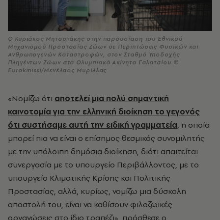
Ο Κυριάκος Μητσοτάκης στην παρουσίαση του Εθνικού
Μηχανισμού Προστασίας Ζώων σε Περιπτώσεις Φυσικών και
Ανθρωπογενών Καταστροφών, στον Σταθμό Υποδοχής
Πληγέντων Ζώων στα Ολυμπιακά Ακίνητα Γαλατσίου ©
Eurokinissi/Μενέλαος Μυρίλλας
«Νομίζω ότι
αποτελεί μια πολύ σημαντική
καινοτομία για την ελληνική διοίκηση το γεγονός
ότι συστήσαμε αυτή την ειδική γραμματεία
, η οποία
μπορεί πια να είναι ο επίσημος θεσμικός συνομιλητής
με την υπόλοιπη δημόσια διοίκηση, διότι απαιτείται
συνεργασία με το υπουργείο Περιβάλλοντος, με το
υπουργείο Κλιματικής Κρίσης και Πολιτικής
Προστασίας, αλλά, κυρίως, νομίζω μια δύσκολη
αποστολή του, είναι να καθίσουν φιλοζωικές
οργανώσεις στο ίδιο τραπέζι», πρόσθεσε ο