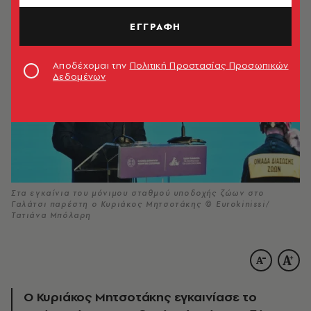
ΕΓΓΡΑΦΗ
Αποδέχομαι την
Πολιτική Προστασίας Προσωπικών
Δεδομένων
Στα εγκαίνια του μόνιμου σταθμού υποδοχής ζώων στο
Γαλάτσι παρέστη ο Κυριάκος Μητσοτάκης © Eurokinissi/
Τατιάνα Μπόλαρη
Ο Κυριάκος Μητσοτάκης εγκαινίασε το