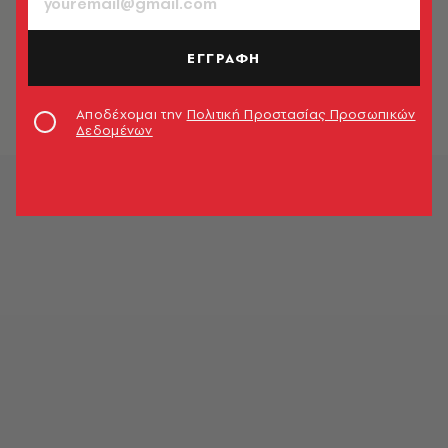
ΕΛΛΑΔΑ
Εφιαλτικές εικόνες από τη Βοιωτία -
Καρέ καρέ το καταστροφικό έργο
ΕΓΓΡΑΦΗ
της φωτιάς
Newsroom
Αποδέχομαι την
Πολιτική Προστασίας Προσωπικών
Δεδομένων