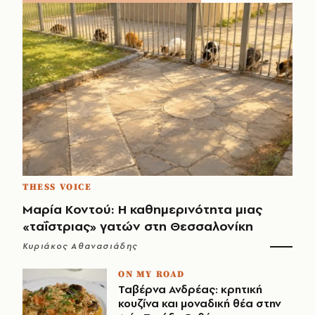
THESS VOICE
Μαρία Κοντού: Η καθημερινότητα μιας
«ταΐστριας» γατών στη Θεσσαλονίκη
Κυριάκος Αθανασιάδης
ON MY ROAD
Ταβέρνα Ανδρέας: κρητική
κουζίνα και μοναδική θέα στην