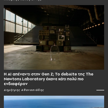
Η AI απέναντι στην Gen Z; Το debAIte της The
Newtons Laboratory έκανε κάτι πολύ πιο
ενδιαφέρον
Δημήτρης Αθανασιάδης