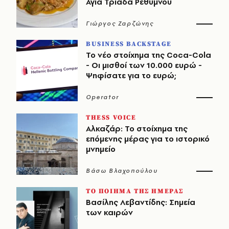
Αγία Τριάδα Ρεθύμνου
Γιώργος Ζαρζώνης
BUSINESS BACKSTAGE
Το νέο στοίχημα της Coca-Cola
- Οι μισθοί των 10.000 ευρώ -
Ψηφίσατε για το ευρώ;
Operator
THESS VOICE
Αλκαζάρ: Το στοίχημα της
επόμενης μέρας για το ιστορικό
μνημείο
Βάσω Βλαχοπούλου
ΤΟ ΠΟΙΗΜΑ ΤΗΣ ΗΜΕΡΑΣ
Βασίλης Λεβαντίδης: Σημεία
των καιρών