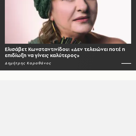
Ελισάβετ Κωνσταντινίδου: «Δεν τελειώνει ποτέ η
επιδίωξη να γίνεις καλύτερος»
Δημήτρης Καραθάνος