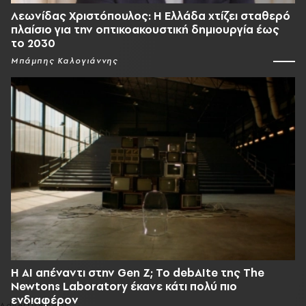
Λεωνίδας Χριστόπουλος: Η Ελλάδα χτίζει σταθερό
πλαίσιο για την οπτικοακουστική δημιουργία έως
το 2030
Μπάμπης Καλογιάννης
Η AI απέναντι στην Gen Z; Το debAIte της The
Newtons Laboratory έκανε κάτι πολύ πιο
ενδιαφέρον