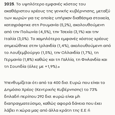
2025
. Το υψηλότερο εμφανές κόστος του
ακαθάριστου χρέους της γενικής κυβέρνησης, μεταξύ
των χωρών για τις οποίες υπήρχαν διαθέσιμα στοιχεία,
καταγράφηκε στη Ρουμανία (5,2%), ακολουθούμενη
από την Πολωνία (4,5%), την Τσεχία (3,1%) και την
Ιταλία (3,0%). Το χαμηλότερο εμφανές κόστος χρέους
σημειώθηκε στην Ιρλανδία (1,4%), ακολουθούμενη από
το Λουξεμβούργο (1,5%), την Ολλανδία (1,7%), τη
Γερμανία (1,8%) καθώς και τη Γαλλία, τη Φινλανδία και
τη Σουηδία (όλες με +1,9%).»
Υπενθυμίζεται ότι από τα 400 δισ. Ευρώ που είναι το
Δημόσιο Χρέος (Κεντρικής Κυβέρνησης) το 73%
δηλαδή περίπου 292 δισ. eυρώ είναι μh
διαπραγματεύσιμο, καθώς αφορά δάνεια που έχει
λάβει η χώρα μας από άλλα κράτη της Ε.Ε ή