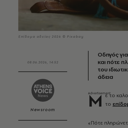
Επίδομα αδείας 2026 © Pixabay
Οδηγός για
και πότε π
08.06.2026, 14:52
του ιδιωτι
άδεια
Μ
ε το καλο
το
επίδο
Newsroom
«Πότε πληρώνετα