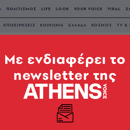
Α
ΠΟΛΙΤΙΣΜΟΣ
LIFE
LOOK
YOUR VOICE
VIRAL
Ζ
ΕΠΙΧΕΙΡΗΣΕΙΣ
ΚΟΙΝΩΝΙΑ
ΕΛΛΑΔΑ
ΚΟΣΜΟΣ
TV &
Mε ενδιαφέρει το
newsletter της
026: Υπολογισμός, π
 πόσες ημέρες δικα
οπές