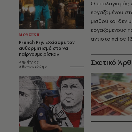
Ο υπολογισμός γ
εργαζομένου στο
μισθού και δεν μ
εργαζόμενους πο
ΜΟΥΣΙΚΗ
αντιστοιχεί σε 1
French Fry: «Χάσαμε τον
αυθορμητισμό στο να
παίρνουμε ρίσκα»
Σχετικό Άρ
Δημήτρης
Αθανασιάδης