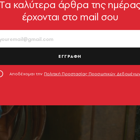
Tα καλύτερα άρθρα της ημέρα
έρχονται στο mail σου
ΕΓΓΡΑΦΗ
Αποδέχομαι την
Πολιτική Προστασίας Προσωπικών Δεδομένω