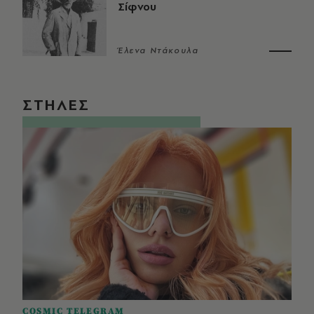
Σίφνου
Έλενα Ντάκουλα
ΣΤΗΛΕΣ
COSMIC TELEGRAM