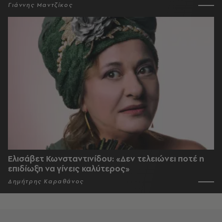
Γιάννης Μαντζίκος
Ελισάβετ Κωνσταντινίδου: «Δεν τελειώνει ποτέ η
επιδίωξη να γίνεις καλύτερος»
Δημήτρης Καραθάνος