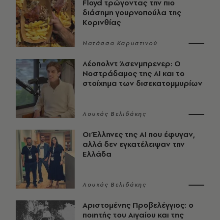
Floyd τρώγοντας την πιο
διάσημη γουρνοπούλα της
Κορινθίας
Νατάσσα Καρυστινού
Λέοπολντ Άσενμπρενερ: Ο
Νοστράδαμος της AI και το
στοίχημα των δισεκατομμυρίων
Λουκάς Βελιδάκης
Οι Έλληνες της ΑΙ που έφυγαν,
αλλά δεν εγκατέλειψαν την
Ελλάδα
Λουκάς Βελιδάκης
Αριστομένης Προβελέγγιος: ο
ποιητής του Αιγαίου και της