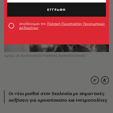
ΕΓΓΡΑΦΗ
Αποδέχομαι την
Πολιτική Προστασίας Προσωπικών
Δεδομένων
Ιερέας © EUROKINISSI/ΓΙΑΝΝΗΣ ΠΑΝΑΓΟΠΟΥΛΟΣ
Οι νέοι μισθοί στην Εκκλησία με σημαντικές
αυξήσεις για Αρχιεπίσκοπο και Μητροπολίτες