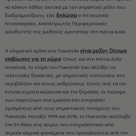
να κάνουν λάθος σχετικά με τον σημαντικό ρόλο που
διαδραματίζουν», είχε
δηλώσει
ο Ντινουσικά
Ντισαναγιάκε, Αναπληρωτής Περιφερειακός
Διευθυντής της Διεθνούς Αμνηστίας στη Νότια Ασία.
Η κλιματική κρίση στο Πακιστάν
είναι μείζον ζήτημα
επιβίωσης για τη χώρα
. Όπως και στη Νότια Ασία
συνολικά, το κλίμα του Πακιστάν έχει αλλάξει τις
τελευταίες δεκαετίες, με σημαντικές επιπτώσεις στο
περιβάλλον και στους ανθρώπους. Εκτός από τα πιο
έντονα κύματα καύσωνα και την ξηρασία, το λιώσιμο
των παγετώνων στα Ιμαλάια έχει επηρεάσει
ορισμένους από τους σημαντικούς ποταμούς του
Πακιστάν. Μεταξύ 1999 και 2018, το Πακιστάν κατέλαβε
την 5η θέση στις χώρες που επηρεάστηκαν από
ακραία καιρικά φαινόμενα που προκαλούνται από την