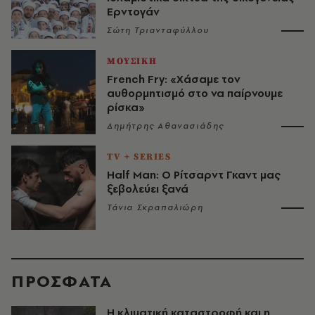
Ερντογάν
Σώτη Τριανταφύλλου
ΜΟΥΣΙΚΗ
French Fry: «Χάσαμε τον
αυθορμητισμό στο να παίρνουμε
ρίσκα»
Δημήτρης Αθανασιάδης
TV + SERIES
Half Man: Ο Ρίτσαρντ Γκαντ μας
ξεβολεύει ξανά
Τάνια Σκραπαλιώρη
ΠΡΟΣΦΑΤΑ
Η κλιματική καταστροφή και η