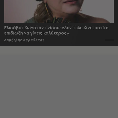
Ελισάβετ Κωνσταντινίδου: «Δεν τελειώνει ποτέ η
επιδίωξη να γίνεις καλύτερος»
Δημήτρης Καραθάνος