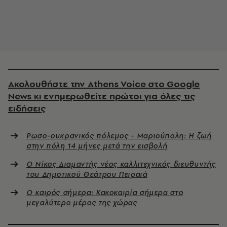
Ακολουθήστε την Athens Voice στο Google
News κι ενημερωθείτε πρώτοι για όλες τις
ειδήσεις
Ρωσο-ουκρανικός πόλεμος - Μαριούπολη: Η ζωή
στην πόλη 14 μήνες μετά την εισβολή
Ο Νίκος Διαμαντής νέος καλλιτεχνικός διευθυντής
του Δημοτικού Θεάτρου Πειραιά
Ο καιρός σήμερα: Κακοκαιρία σήμερα στο
μεγαλύτερο μέρος της χώρας