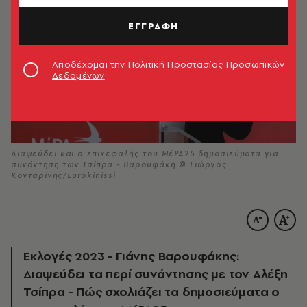
ΕΓΓΡΑΦΗ
Αποδέχομαι την
Πολιτική Προστασίας Προσωπικών
Δεδομένων
Διαψεύδει και ο επικεφαλής του ΜέΡΑ25 δημοσιεύματα για
συνάντηση των Τσίπρα - Βαρουφάκη © Γιώργος
Κονταρίνης/Eurokinissi
Εκλογές 2023 - Γιάνης Βαρουφάκης:
Διαψεύδει τα περί συνάντησης με τον Αλέξη
Τσίπρα - Πώς σχολιάζει τα δημοσιεύματα ο