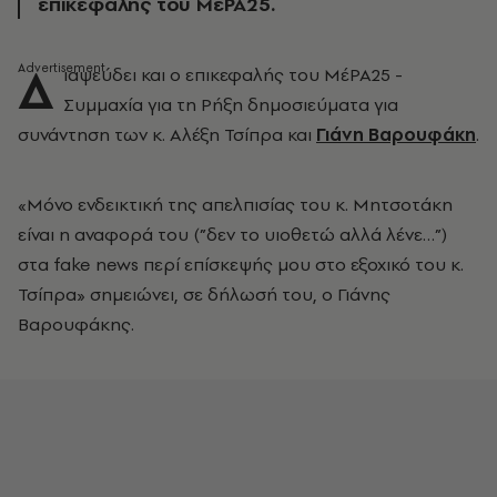
επικεφαλής του ΜέΡΑ25.
Δ
ιαψεύδει και ο επικεφαλής του ΜέΡΑ25 -
Συμμαχία για τη Ρήξη δημοσιεύματα για
συνάντηση των κ. Αλέξη Τσίπρα και
Γιάνη Βαρουφάκη
.
«Μόνο ενδεικτική της απελπισίας του κ. Μητσοτάκη
είναι η αναφορά του (”δεν το υιοθετώ αλλά λένε…”)
στα fake news περί επίσκεψής μου στο εξοχικό του κ.
Τσίπρα» σημειώνει, σε δήλωσή του, ο Γιάνης
Βαρουφάκης.