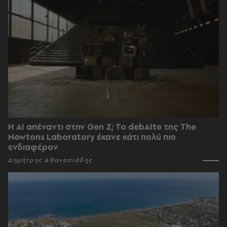
Η AI απέναντι στην Gen Z; Το debAIte της The
Newtons Laboratory έκανε κάτι πολύ πιο
ενδιαφέρον
Δημήτρης Αθανασιάδης