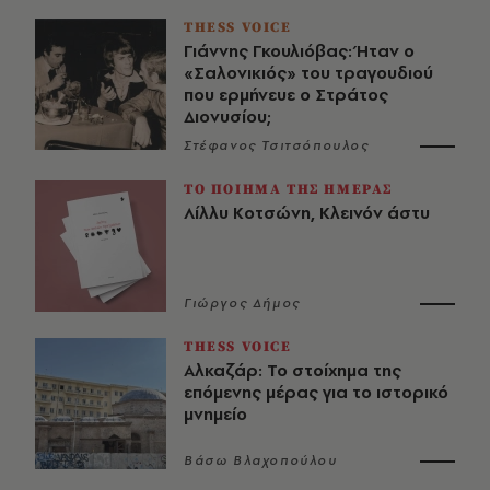
THESS VOICE
Γιάννης Γκουλιόβας: Ήταν ο
«Σαλονικιός» του τραγουδιού
που ερμήνευε ο Στράτος
Διονυσίου;
Στέφανος Τσιτσόπουλος
ΤΟ ΠΟΙΗΜΑ ΤΗΣ ΗΜΕΡΑΣ
Λίλλυ Κοτσώνη, Κλεινόν άστυ
Γιώργος Δήμος
THESS VOICE
Αλκαζάρ: Το στοίχημα της
επόμενης μέρας για το ιστορικό
μνημείο
Βάσω Βλαχοπούλου