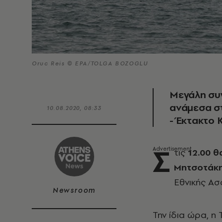
Oruc Reis © EPA/TOLGA BOZOGLU
Mεγάλη συ
ανάμεσα στ
10.08.2020, 08:33
- Έκτακτο
Σ
τις
12.00 
Μητσοτάκ
Εθνικής Ασ
Newsroom
Την ίδια ώρα, η