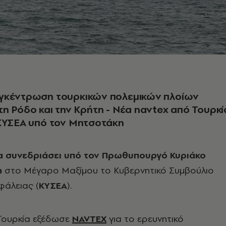
γκέντρωση τουρκικών πολεμικών πλοίων
η Ρόδο και την Κρήτη - Νέα navtex από Τουρκί
 ΚΥΣΕΑ υπό τον Μητσοτάκη
θα συνεδριάσει υπό τον Πρωθυπουργό Κυριάκο
η
στο Μέγαρο Μαξίμου το Κυβερνητικό Συμβούλιο
φάλειας (
ΚΥΣΕΑ
).
 Τουρκία εξέδωσε
NAVTEX
για το ερευνητικό