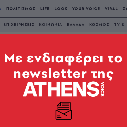
Α
ΠΟΛΙΤΙΣΜΟΣ
LIFE
LOOK
YOUR VOICE
VIRAL
Ζ
ΕΠΙΧΕΙΡΗΣΕΙΣ
ΚΟΙΝΩΝΙΑ
ΕΛΛΑΔΑ
ΚΟΣΜΟΣ
TV &
Mε ενδιαφέρει το
newsletter της
ην Άγκυρα για ORUC 
ΥΣΕΑ
του Oruc Reis, από την Ρόδο μέχρι το Καστελόριζο