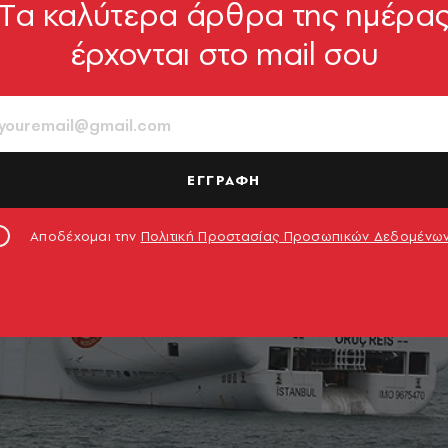
Tα καλύτερα άρθρα της ημέρα
έρχονται στο mail σου
ΕΓΓΡΑΦΗ
Αποδέχομαι την
Πολιτική Προστασίας Προσωπικών Δεδομένω