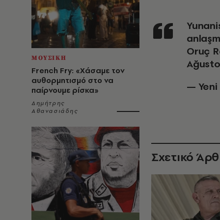
Yunanistan ve Mısır arasında imzalanan sözde
anlaşm
Oruç Re
ΜΟΥΣΙΚΗ
Ağusto
French Fry: «Χάσαμε τον
αυθορμητισμό στο να
— Yeni
παίρνουμε ρίσκα»
Δημήτρης
Αθανασιάδης
Σχετικό Άρ