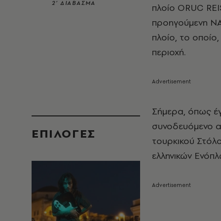
2’ ΔΙΑΒΑΣΜΑ
πλοίο ORUC REIS
προηγούμενη ΝΑV
πλοίο, το οποίο
περιοχή.
Σήμερα, όπως έγ
συνοδευόμενο α
EΠΙΛΟΓΈΣ
τουρκικού Στόλ
ελληνικών Ενόπλ