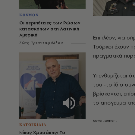
ΚΟΣΜΟΣ
Οι περιπέτειες των Ρώσων
κατασκόπων στη Λατινική
Αμερική
Επιπλέον, για σ
Σώτη Τριανταφύλλου
Τούρκοι έχουν π
πραγματικά πυρ
Υπενθυμίζεται ό
του -το ίδιο συ
βρίσκονται, επί
το απόγευμα της
ΚΑΤΟΙΚΙΔΙΑ
Νίκος Χρυσάκης: Το