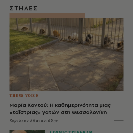
ΣΤΗΛΕΣ
THESS VOICE
Μαρία Κοντού: Η καθημερινότητα μιας
«ταΐστριας» γατών στη Θεσσαλονίκη
Κυριάκος Αθανασιάδης
COSMIC TELEGRAM