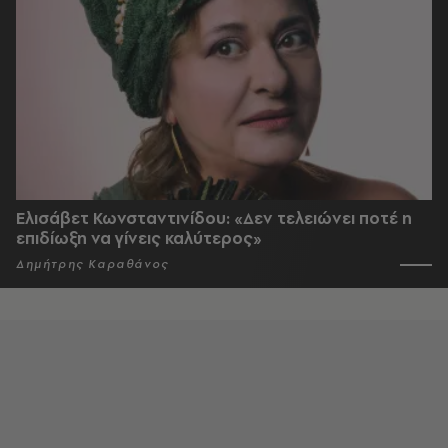
Ελισάβετ Κωνσταντινίδου: «Δεν τελειώνει ποτέ η
επιδίωξη να γίνεις καλύτερος»
Δημήτρης Καραθάνος