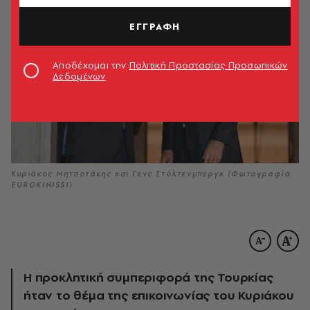
ΕΓΓΡΑΦΗ
Αποδέχομαι την
Πολιτική Προστασίας Προσωπικών
Δεδομένων
Κυριάκος Μητσοτάκης και Γενς Στόλτενμπεργκ (Φωτογραφία
EUROKINISSI)
Η προκλητική συμπεριφορά της Τουρκίας
ήταν το θέμα της επικοινωνίας του Κυριάκου