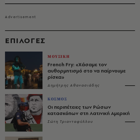
EΠΙΛΟΓΈΣ
ΜΟΥΣΙΚΗ
French Fry: «Χάσαμε τον
αυθορμητισμό στο να παίρνουμε
ρίσκα»
Δημήτρης Αθανασιάδης
ΚΟΣΜΟΣ
Οι περιπέτειες των Ρώσων
κατασκόπων στη Λατινική Αμερική
Σώτη Τριανταφύλλου