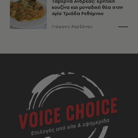
Ταβέρνα Ανδρέας: κρητική
κουζίνα και μοναδική θέα στην
Αγία Τριάδα Ρεθύμνου
Γιώργος Ζαρζώνης