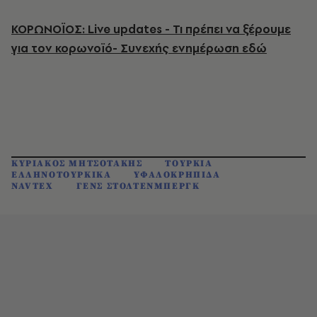
ΚΟΡΩΝΟΪΟΣ: Live updates - Τι πρέπει να ξέρουμε
για τον κορωνοϊό- Συνεχής ενημέρωση εδώ
ΚΥΡΙΑΚΟΣ ΜΗΤΣΟΤΑΚΗΣ
ΤΟΥΡΚΙΑ
ΕΛΛΗΝΟΤΟΥΡΚΙΚΑ
ΥΦΑΛΟΚΡΗΠΙΔΑ
NAVTEX
ΓΕΝΣ ΣΤΟΛΤΕΝΜΠΕΡΓΚ