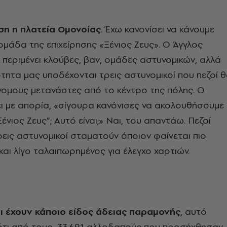
η η πλατεία Ομονοίας
. Έχω κανονίσει να κάνουμε
 ομάδα της επιχείρησης «Ξένιος Ζευς». Ο Άγγλος
εριμένει κλούβες, βαν, ομάδες αστυνομικών, αλλά
τητα μας υποδέχονται τρεις αστυνομικοί που πεζοί 
ομους μετανάστες από το κέντρο της πόλης. Ο
ει με απορία, «σίγουρα κανόνισες να ακολουθήσουμε
Ξένιος Ζευς”; Αυτό είναι;» Ναι, του απαντάω. Πεζοί
τρεις αστυνομικοί σταματούν όποιον φαίνεται πιο
ι λίγο ταλαιπωρημένος για έλεγχο χαρτιών.
ι έχουν κάποιο είδος άδειας παραμονής
, αυτό
 ότι από τους 33.691 αλλοδαπούς που προσήχθησαν