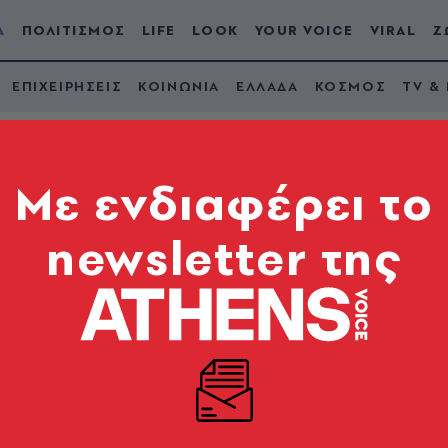
Α
ΠΟΛΙΤΙΣΜΟΣ
LIFE
LOOK
YOUR VOICE
VIRAL
Ζ
ΕΠΙΧΕΙΡΗΣΕΙΣ
ΚΟΙΝΩΝΙΑ
ΕΛΛΑΔΑ
ΚΟΣΜΟΣ
TV &
Mε ενδιαφέρει το
newsletter της
ια ξένα
λωβισμένοι στην ίδια τους τη γειτονιά;"