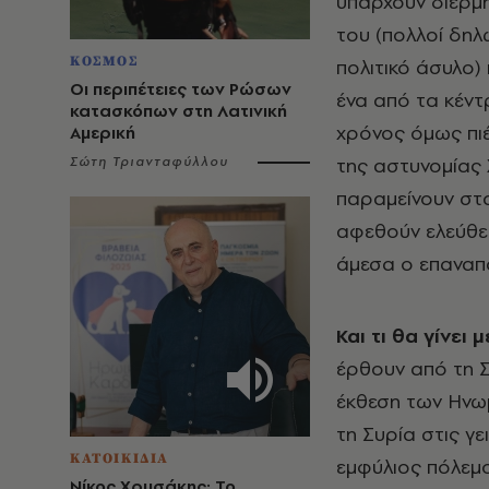
υπάρχουν διερμη
του (πολλοί δη
ΚΟΣΜΟΣ
πολιτικό άσυλο) 
Οι περιπέτειες των Ρώσων
ένα από τα κέντ
κατασκόπων στη Λατινική
χρόνος όμως πιέ
Αμερική
της αστυνομίας
Σώτη Τριανταφύλλου
παραμείνουν στα
αφεθούν ελεύθερ
άμεσα ο επαναπ
Και τι θα γίνει
έρθουν από τη Σ
έκθεση των Ηνωμ
τη Συρία στις γ
ΚΑΤΟΙΚΙΔΙΑ
εμφύλιος πόλεμο
Νίκος Χρυσάκης: Το