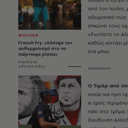
από τον Ιούλιο,
αξιωματικό πώς 
σηκώνει τους ώμ
«Ρωτήστε το Αλ
ΜΟΥΣΙΚΗ
καθώς κοιτάει μ
French Fry: «Χάσαμε τον
αυθορμητισμό στο να
ένα μήνα.
παίρνουμε ρίσκα»
Δημήτρης
Αθανασιάδης
Ο Τιμόρ από τη
ισχύει και πριν 
κι εμείς περιμέν
πάει στο τμήμα. 
διεύθυνση Αλλοδ