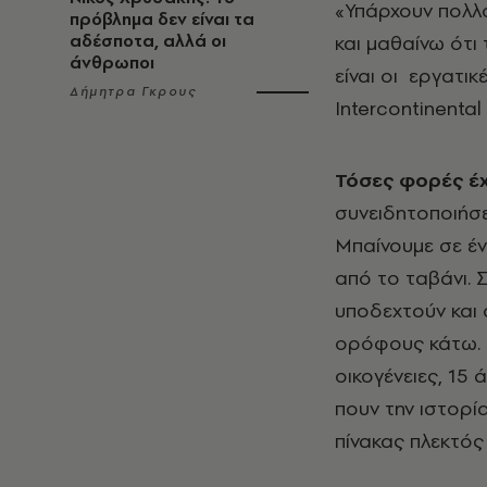
«Υπάρχουν πολλο
πρόβλημα δεν είναι τα
αδέσποτα, αλλά οι
και μαθαίνω ότι
άνθρωποι
είναι οι εργατι
Δήμητρα Γκρους
Intercontinenta
Τόσες φορές έ
συνειδητοποιήσει
Μπαίνουμε σε έν
από το ταβάνι. 
υποδεχτούν και 
ορόφους κάτω. 
οικογένειες, 15
πουν την ιστορί
πίνακας πλεκτός