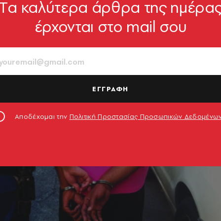
Tα καλύτερα άρθρα της ημέρα
έρχονται στο mail σου
ΕΓΓΡΑΦΗ
Αποδέχομαι την
Πολιτική Προστασίας Προσωπικών Δεδομένω