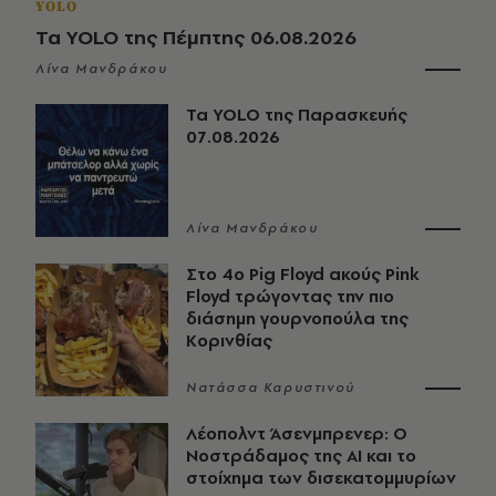
YOLO
Τα YOLO της Πέμπτης 06.08.2026
Λίνα Μανδράκου
Τα YOLO της Παρασκευής
07.08.2026
Λίνα Μανδράκου
Στο 4ο Pig Floyd ακούς Pink
Floyd τρώγοντας την πιο
διάσημη γουρνοπούλα της
Κορινθίας
Νατάσσα Καρυστινού
Λέοπολντ Άσενμπρενερ: Ο
Νοστράδαμος της AI και το
στοίχημα των δισεκατομμυρίων