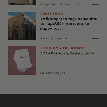
Στέφανος Τσιτσόπουλος
THESS VOICE
Τα διατηρητέα της Βαλαωρίτου:
το παρελθόν, η ιστορία, το
παρόν τους
Ελένη Τρούγκου
ΤΟ ΠΟΙΗΜΑ ΤΗΣ ΗΜΕΡΑΣ
Λίλλυ Κοτσώνη, Κλεινόν άστυ
Γιώργος Δήμος