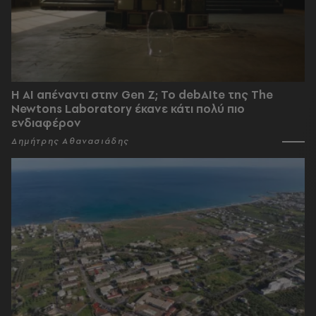
Η AI απέναντι στην Gen Z; Το debAIte της The
Newtons Laboratory έκανε κάτι πολύ πιο
ενδιαφέρον
Δημήτρης Αθανασιάδης