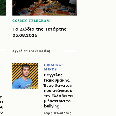
COSMIC TELEGRAM
Τα Ζώδια της Τετάρτης
05.08.2026
Αγγελική Μανουσάκη
CRIMINAL
MINDS
Βαγγέλης
Γιακουμάκης:
Ένας θάνατος
που ανάγκασε
την Ελλάδα να
ς
μιλήσει για το
 Ο
bullying
ου
μο
Μιμή Φιλιππίδη