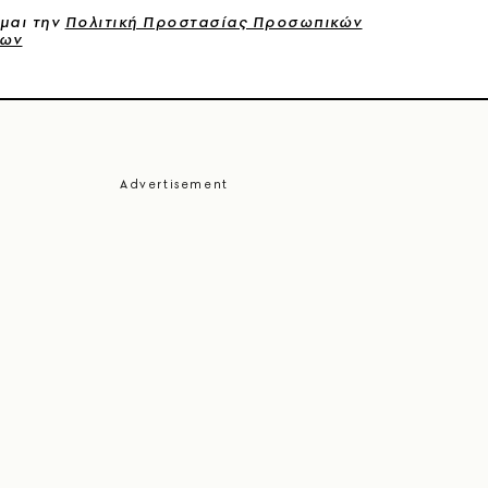
μαι την
Πολιτική Προστασίας Προσωπικών
νων