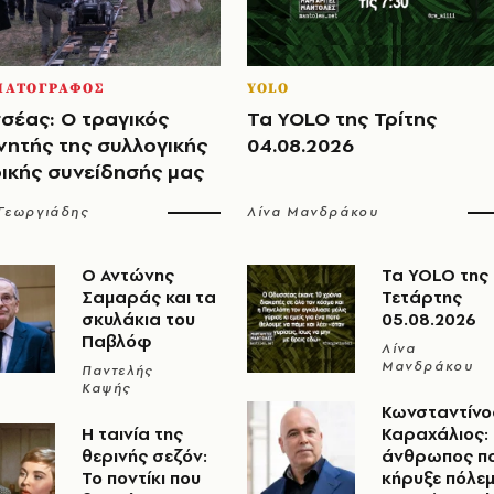
ΜΑΤΟΓΡΑΦΟΣ
YOLO
σέας: Ο τραγικός
Τα YOLO της Τρίτης
νητής της συλλογικής
04.08.2026
ρικής συνείδησής μας
 Γεωργιάδης
Λίνα Μανδράκου
Ο Αντώνης
Τα YOLO της
Σαμαράς και τα
Τετάρτης
σκυλάκια του
05.08.2026
Παβλόφ
Λίνα
Μανδράκου
Παντελής
Καψής
Κωνσταντίνο
Η ταινία της
Καραχάλιος:
θερινής σεζόν:
άνθρωπος π
Το ποντίκι που
κήρυξε πόλε