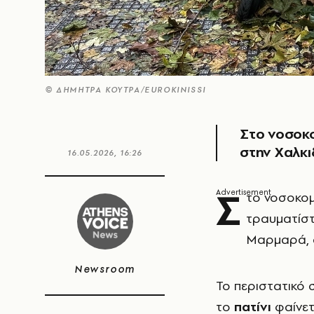
© ΔΗΜΗΤΡΑ ΚΟΥΤΡΑ/EUROKINISSI
Στο νοσοκο
στην Χαλκι
16.05.2026, 16:26
Σ
το νοσοκομ
τραυματίστ
Μαρμαρά, σ
Newsroom
Το περιστατικό 
το
πατίνι
φαίνετ