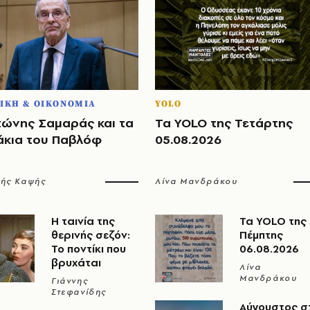
ΙΚΗ & ΟΙΚΟΝΟΜΙΑ
YOLO
τώνης Σαμαράς και τα
Τα YOLO της Τετάρτης
άκια του Παβλόφ
05.08.2026
λής Καψής
Λίνα Μανδράκου
Η ταινία της
Τα YOLO της
θερινής σεζόν:
Πέμπτης
Το ποντίκι που
06.08.2026
βρυχάται
Λίνα
Μανδράκου
Γιάννης
Στεφανίδης
Αύγουστος σ