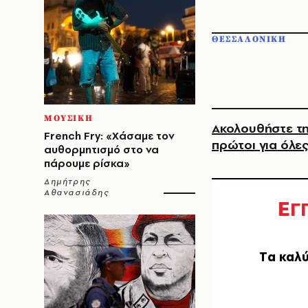
ΘΕΣΣΑΛΟΝΙΚΗ
ΜΟΥΣΙΚΗ
Ακολουθήστε τη
French Fry: «Χάσαμε τον
πρώτοι για όλες
αυθορμητισμό στο να
πάρουμε ρίσκα»
Δημήτρης
Αθανασιάδης
Ε
Γ
Tα καλύ
EMAIL