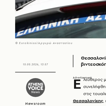
© Eurokinissi/Αργυρώ Αναστασίου
Θεσσαλονί
βιντεοσκό
15.05.2026, 13:57
Ε
λεύθερος μ
συνελήφθη 
στις τουαλ
Θεσσαλονίκης
,
Newsroom