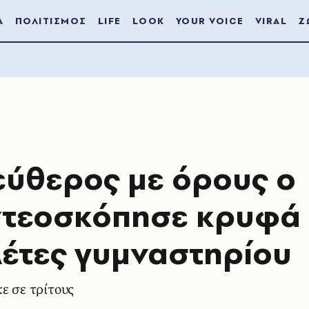
Α
ΠΟΛΙΤΙΣΜΟΣ
LIFE
LOOK
YOUR VOICE
VIRAL
Ζ
εύθερος με όρους ο
ιντεοσκόπησε κρυφά
λέτες γυμναστηρίου
ε σε τρίτους