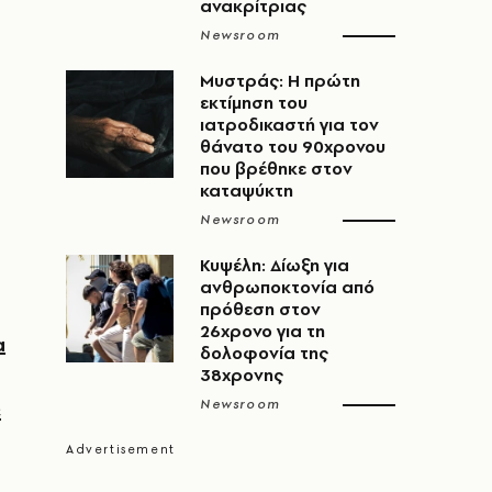
ανακρίτριας
Newsroom
Μυστράς: Η πρώτη
εκτίμηση του
ιατροδικαστή για τον
θάνατο του 90χρονου
που βρέθηκε στον
καταψύκτη
Newsroom
Κυψέλη: Δίωξη για
ανθρωποκτονία από
πρόθεση στον
26χρονο για τη
α
δολοφονία της
38χρονης
Newsroom
ε