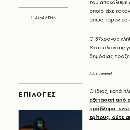
του αποκάλυψε ότ
οποίο είχε κατα
1’ ΔΙΑΒΑΣΜΑ
όπως παραλίες κ
Ο 37χρονος κλήθ
Θεσσαλονίκης γι
δημόσιας πράξη
Ο ίδιος, κατά π
EΠΙΛΟΓΈΣ
εξεταστεί από ε
πρόβλημα, ενώ 
τρίτους, ούτε 