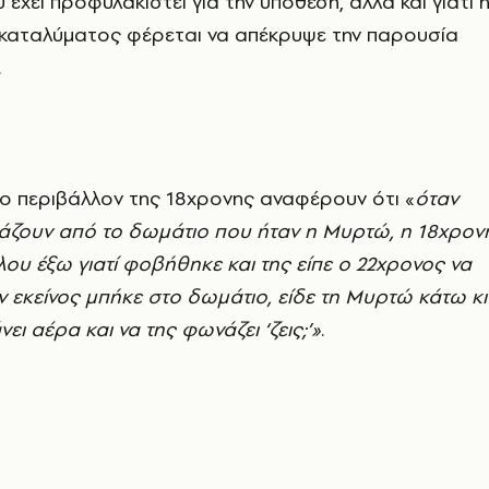
έχει προφυλακιστεί για την υπόθεση, αλλά και γιατί 
 καταλύματος φέρεται να απέκρυψε την παρουσία
.
 περιβάλλον της 18χρονης αναφέρουν ότι «
όταν
άζουν από το δωμάτιο που ήταν η Μυρτώ, η 18χρον
ου έξω γιατί φοβήθηκε και της είπε ο 22χρονος να
αν εκείνος μπήκε στο δωμάτιο, είδε τη Μυρτώ κάτω κι
νει αέρα και να της φωνάζει ‘ζεις;’»
.