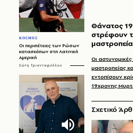
Θάνατος 19
στρέφουν τ
ΚΟΣΜΟΣ
μαστροπεία
Οι περιπέτειες των Ρώσων
κατασκόπων στη Λατινική
Αμερική
Οι αστυνομικές
Σώτη Τριανταφύλλου
μαστροπείας κα
εντοπίσουν κρί
19χρονης Μυρτ
Σχετικό Άρ