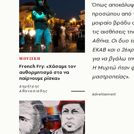
Όπως αποκάλυψε 
προσώπου από τ
μοιραίο βράδυ 
τις αισθήσεις τη
Αθήνα. Οι δυο τ
ΕΚΑΒ και ο 26χρ
για να βγάλω τη
ΜΟΥΣΙΚΗ
French Fry: «Χάσαμε τον
Η Μυρτώ ήταν φί
αυθορμητισμό στο να
μαστροπείας».
παίρνουμε ρίσκα»
Δημήτρης
Αθανασιάδης