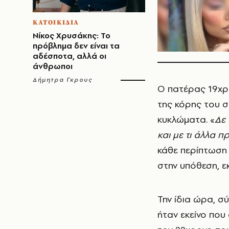
ΚΑΤΟΙΚΙΔΙΑ
Νίκος Χρυσάκης: Το
πρόβλημα δεν είναι τα
αδέσποτα, αλλά οι
άνθρωποι
Δήμητρα Γκρους
Ο πατέρας 19χρ
της κόρης του σ
κυκλώματα. «
Δε
και με τι άλλα 
κάθε περίπτωση 
στην υπόθεση, ε
Την ίδια ώρα, σ
ήταν εκείνο που