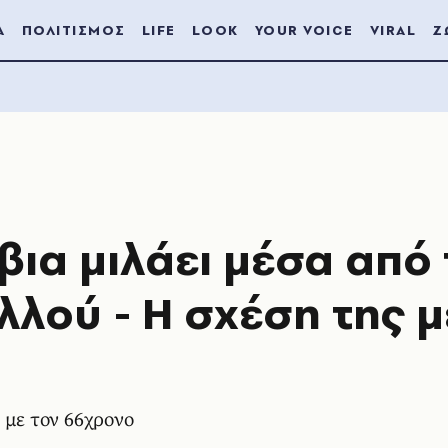
Α
ΠΟΛΙΤΙΣΜΟΣ
LIFE
LOOK
YOUR VOICE
VIRAL
Ζ
βια μιλάει μέσα από 
λού - Η σχέση της μ
 με τον 66χρονο