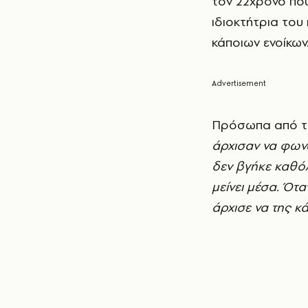
τον 22χρονο που 
ιδιοκτήτρια του
κάποιων ενοίκων
Πρόσωπα από το
άρχισαν να φων
δεν βγήκε καθόλ
μείνει μέσα. Ότ
άρχισε να της κά