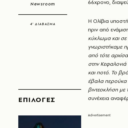
66χρονο, διαψε
Newsroom
Η Ολίβια υποστή
4’ ΔΙΑΒΑΣΜΑ
πριν από ενάμισ
κύκλωμα και σε
γνωριστήκαμε πρ
από τότε αρχίσ
στην Κεφαλονιά
και ποτό. Το βρ
έβαλα περούκα κ
βιντεοκλήση με 
συνέχεια αναφέρ
EΠΙΛΟΓΈΣ