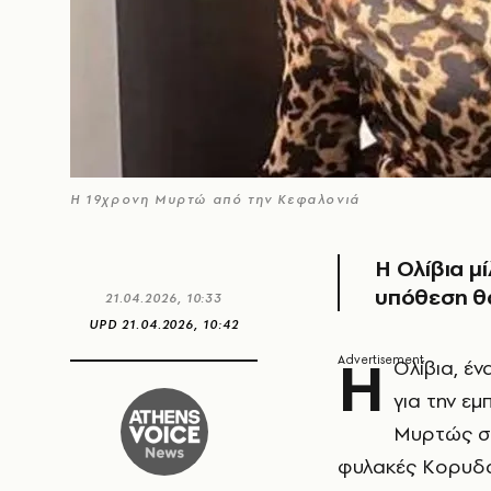
Η 19χρονη Μυρτώ από την Κεφαλονιά
H Ολίβια μ
υπόθεση θ
21.04.2026, 10:33
UPD
21.04.2026, 10:42
Η
Ολίβια, έ
για την ε
Μυρτώς σ
φυλακές Κορυδαλ