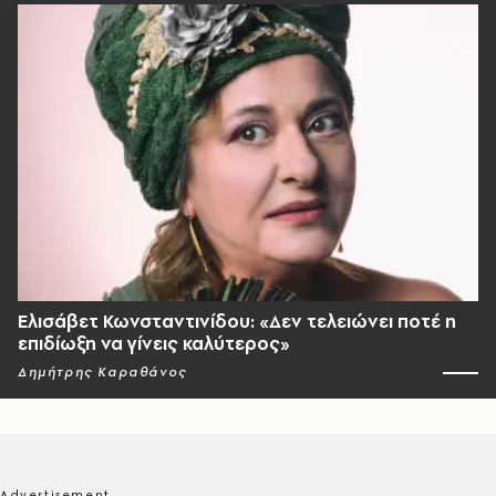
Ελισάβετ Κωνσταντινίδου: «Δεν τελειώνει ποτέ η
επιδίωξη να γίνεις καλύτερος»
Δημήτρης Καραθάνος