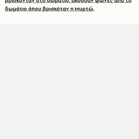
βρίσκονταν στο δωμάτιο, άκουσαν φωνές από το
δωμάτιο όπου βρισκόταν η Μυρτώ.