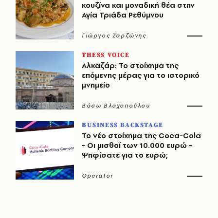
κουζίνα και μοναδική θέα στην
Αγία Τριάδα Ρεθύμνου
Γιώργος Ζαρζώνης
THESS VOICE
Αλκαζάρ: Το στοίχημα της
επόμενης μέρας για το ιστορικό
μνημείο
Βάσω Βλαχοπούλου
BUSINESS BACKSTAGE
Το νέο στοίχημα της Coca-Cola
- Οι μισθοί των 10.000 ευρώ -
Ψηφίσατε για το ευρώ;
Operator