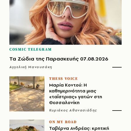
COSMIC TELEGRAM
Τα Ζώδια της Παρασκευής 07.08.2026
Αγγελική Μανουσάκη
THESS VOICE
Μαρία Κοντού: Η
καθημερινότητα μιας
«ταΐστριας» γατών στη
Θεσσαλονίκη
Κυριάκος Αθανασιάδης
ON MY ROAD
Ταβέρνα Ανδρέας: κρητική