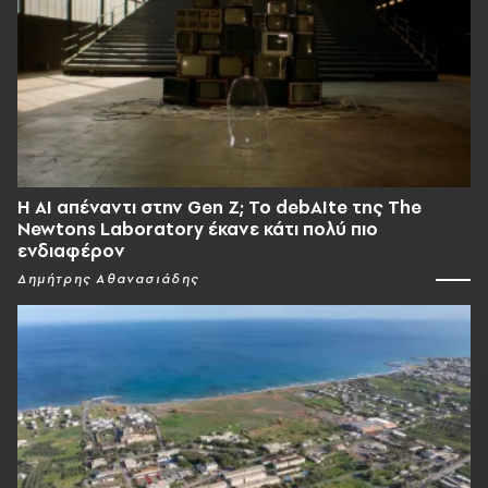
Η AI απέναντι στην Gen Z; Το debAIte της The
Newtons Laboratory έκανε κάτι πολύ πιο
ενδιαφέρον
Δημήτρης Αθανασιάδης