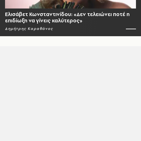
Ελισάβετ Κωνσταντινίδου: «Δεν τελειώνει ποτέ η
επιδίωξη να γίνεις καλύτερος»
Δημήτρης Καραθάνος