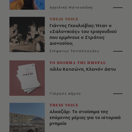
Αγγελική Μανουσάκη
THESS VOICE
Γιάννης Γκουλιόβας: Ήταν ο
«Σαλονικιός» του τραγουδιού
που ερμήνευε ο Στράτος
Διονυσίου;
Στέφανος Τσιτσόπουλος
ΤΟ ΠΟΙΗΜΑ ΤΗΣ ΗΜΕΡΑΣ
Λίλλυ Κοτσώνη, Κλεινόν άστυ
Γιώργος Δήμος
THESS VOICE
Αλκαζάρ: Το στοίχημα της
επόμενης μέρας για το ιστορικό
μνημείο