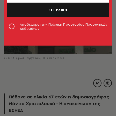
ΕΓΓΡΑΦΗ
Αποδέχομαι την
Πολιτική Προστασίας Προσωπικών
Δεδομένων
ΕΣΗΕΑ (φωτ. αρχείου) © Eurokinissi
Πέθανε σε ηλικία 67 ετών η δημοσιογράφος
Νάντια Χριστολουκά - Η ανακοίνωση της
ΕΣΗΕΑ