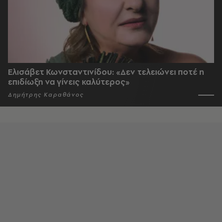
Ελισάβετ Κωνσταντινίδου: «Δεν τελειώνει ποτέ η
επιδίωξη να γίνεις καλύτερος»
Δημήτρης Καραθάνος