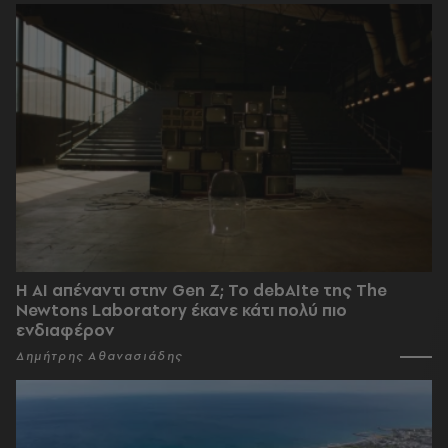
Η AI απέναντι στην Gen Z; Το debAIte της The
Newtons Laboratory έκανε κάτι πολύ πιο
ενδιαφέρον
Δημήτρης Αθανασιάδης