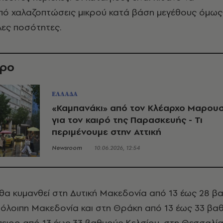
πό χαλαζοπτώσεις μικρού κατά βάση μεγέθους όμως
λες ποσότητες.
θρο
ΕΛΛΑΔΑ
«Καμπανάκι» από τον Κλέαρχο Μαρου
για τον καιρό της Παρασκευής - Τι
περιμένουμε στην Αττική
Newsroom
10.06.2026, 12:54
θα κυμανθεί στη Δυτική Μακεδονία από 13 έως 28 β
πόλοιπη Μακεδονία και στη Θράκη από 13 έως 33 βα
πειρο από 13 έως 33 βαθμούς Κελσίου, στη Θεσσαλί