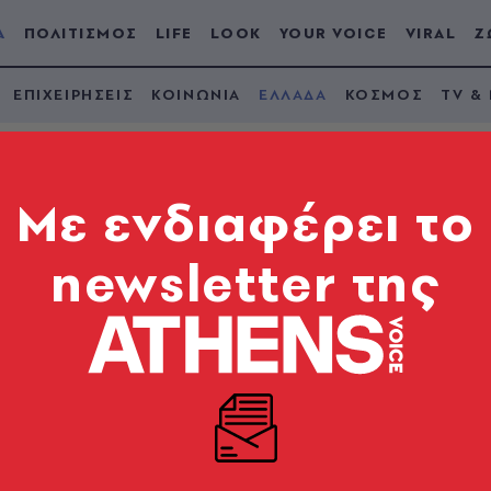
Α
ΠΟΛΙΤΙΣΜΟΣ
LIFE
LOOK
YOUR VOICE
VIRAL
Ζ
ΕΠΙΧΕΙΡΗΣΕΙΣ
ΚΟΙΝΩΝΙΑ
ΕΛΛΑΔΑ
ΚΟΣΜΟΣ
TV &
Mε ενδιαφέρει το
newsletter της
 ξανά - Η πρόγνωση
ις επόμενες ημέρες