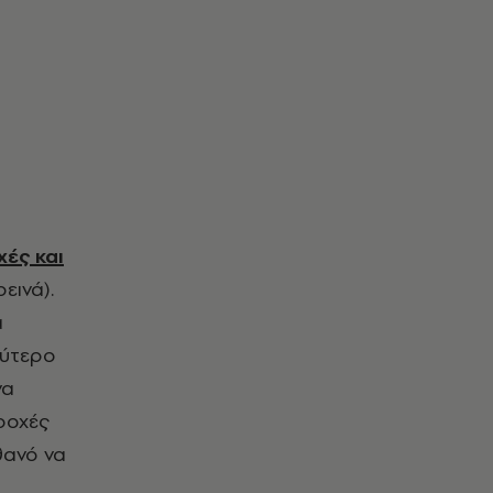
χές και
εινά).
α
λύτερο
να
ροχές
θανό να