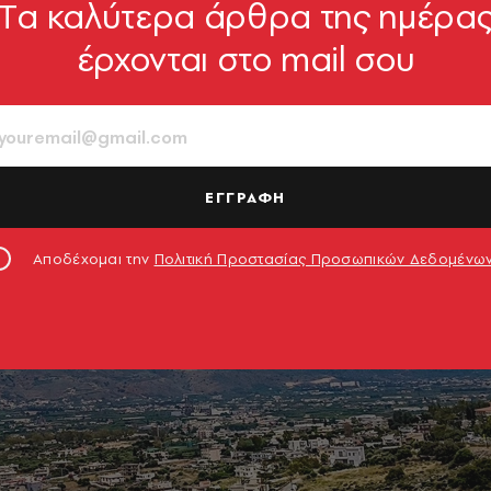
Tα καλύτερα άρθρα της ημέρα
έρχονται στο mail σου
ΕΓΓΡΑΦΗ
Αποδέχομαι την
Πολιτική Προστασίας Προσωπικών Δεδομένω