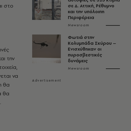
αι στο
σε Δ. Αττική, Ρέθυμνο
και την υπόλοιπη
Περιφέρεια
Newsroom
Φωτιά στην
Κολυμπάδα Σκύρου –
ινές
Ενισχύθηκαν οι
πυροσβεστικές
αι την
δυνάμεις
οιχεία,
Newsroom
εται να
η θα
α θα
.