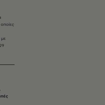
α
 οποίες
 με
29
ς
ιπές