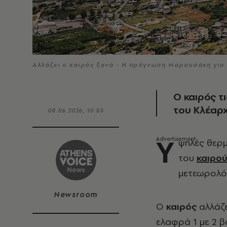
Αλλάζει ο καιρός ξανά - Η πρόγνωση Μαρουσάκη για 
Ο καιρός 
του Κλέαρ
08.06.2026, 10:55
Υ
ψηλές θερμ
του
καιρο
μετεωρολό
Newsroom
Ο
καιρός
αλλάζε
ελαφρά 1 με 2 β