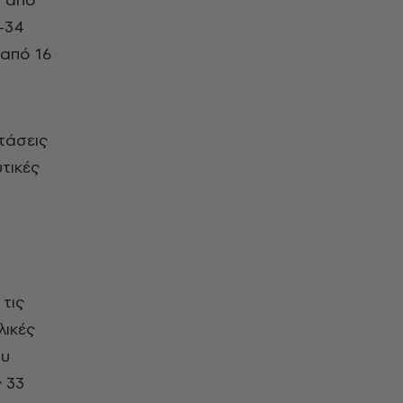
-34
 από 16
ντάσεις
τικές
 τις
λικές
ου
 33