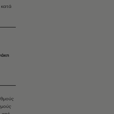
 κατά
σάκη
αθμούς
θμούς
α από