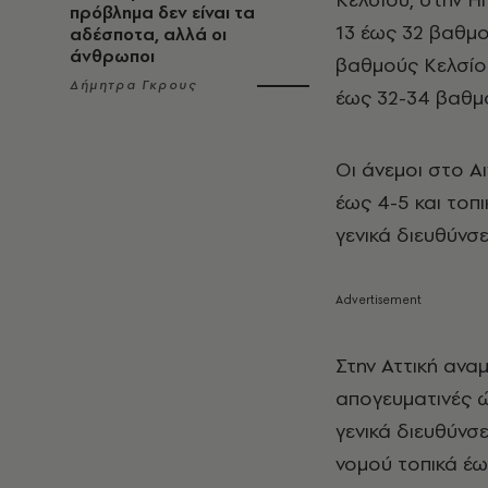
πρόβλημα δεν είναι τα
13 έως 32 βαθμο
αδέσποτα, αλλά οι
άνθρωποι
βαθμούς Κελσίου
Δήμητρα Γκρους
έως 32-34 βαθμ
Οι άνεμοι στο Α
έως 4-5 και τοπ
γενικά διευθύνσ
Στην Αττική ανα
απογευματινές ώ
γενικά διευθύνσ
νομού τοπικά έω