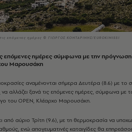
τις επόμενες ημέρες © ΓΙΩΡΓΟΣ ΚΟΝΤΑΡΙΝΗΣ/EUROKINISSI
τις επόμενες ημέρες σύμφωνα με την πρόγνωση
χου Μαρουσάκη
οκρασίες αναμένονται σήμερα Δευτέρα (8.6) με το σ
ύ
να αλλάζει ξανά τις επόμενες ημέρες, σύμφωνα με τ
γο του OPEN, Κλέαρχο Μαρουσάκη.
ι από αύριο Τρίτη (9.6), με τη θερμοκρασία να υποχω
αθμούς, ενώ απογευματινές καταιγίδες θα επηρεάσο