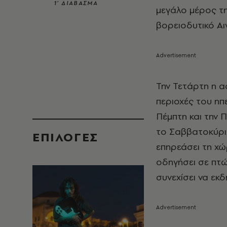
1’ ΔΙΑΒΑΣΜΑ
μεγάλο μέρος τη
βορειοδυτικό Αι
Την Τετάρτη η α
περιοχές του ηπε
Πέμπτη και την 
το Σαββατοκύρια
EΠΙΛΟΓΈΣ
επηρεάσει τη χώ
οδηγήσει σε πτ
συνεχίσει να εκ