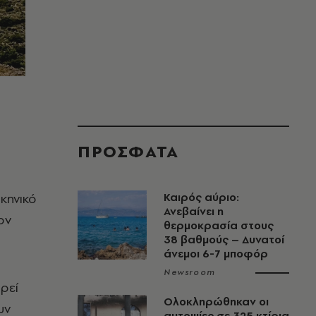
ΠΡΟΣΦΑΤΑ
κηνικό
Καιρός αύριο:
Ανεβαίνει η
ον
θερμοκρασία στους
38 βαθμούς – Δυνατοί
άνεμοι 6-7 μποφόρ
Newsroom
ρεί
Ολοκληρώθηκαν οι
υν
αυτοψίες σε 325 κτίρια