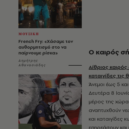
ΜΟΥΣΙΚΗ
French Fry: «Χάσαμε τον
αυθορμητισμό στο να
Ο καιρός σ
παίρνουμε ρίσκα»
Δημήτρης
Αθανασιάδης
Αίθριος καιρός
καταιγίδες τις
Άνεμοι έως 5 κα
Δευτέρα 8 Ιουνί
μέρος της χώρα
αναπτυχθούν νεφ
και καταιγίδες 
επηρεάσουν και π