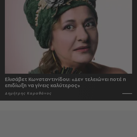
Ελισάβετ Κωνσταντινίδου: «Δεν τελειώνει ποτέ η
επιδίωξη να γίνεις καλύτερος»
Δημήτρης Καραθάνος