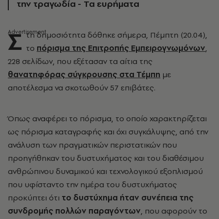
την τραγωδία - Τα ευρήματα
Σ
τη δημοσιότητα δόθηκε σήμερα, Πέμπτη (20.04),
το
πόρισμα της Επιτροπής Εμπειρογνωμόνων
,
228 σελίδων, που εξέτασαν τα αίτια της
θανατηφόρας σύγκρουσης στα Τέμπη
με
αποτέλεσμα να σκοτωθούν 57 επιβάτες.
Όπως αναφέρει το πόρισμα, το οποίο χαρακτηρίζεται
ως πόρισμα καταγραφής και όχι συγκάλυψης, από την
ανάλυση των πραγματικών περιστατικών που
προηγήθηκαν του δυστυχήματος και του διαθέσιμου
ανθρώπινου δυναμικού και τεχνολογικού εξοπλισμού
που υφίσταντο την ημέρα του δυστυχήματος
προκύπτει ότι
το δυστύχημα ήταν συνέπεια της
συνδρομής πολλών παραγόντων
, που αφορούν το