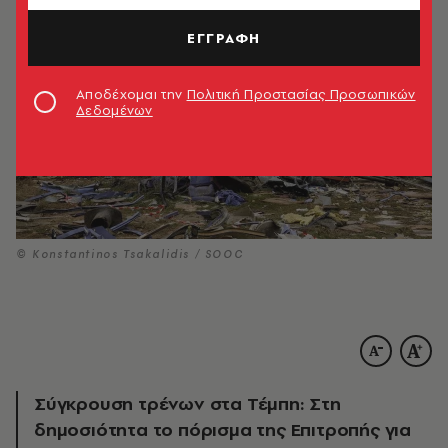
ΕΓΓΡΑΦΗ
Αποδέχομαι την
Πολιτική Προστασίας Προσωπικών
Δεδομένων
© Konstantinos Tsakalidis / SOOC
Σύγκρουση τρένων στα Τέμπη: Στη
δημοσιότητα το πόρισμα της Επιτροπής για