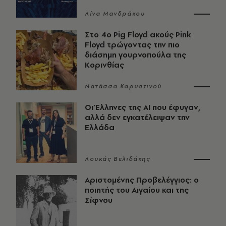
Λίνα Μανδράκου
Στο 4ο Pig Floyd ακούς Pink
Floyd τρώγοντας την πιο
διάσημη γουρνοπούλα της
Κορινθίας
Νατάσσα Καρυστινού
Οι Έλληνες της ΑΙ που έφυγαν,
αλλά δεν εγκατέλειψαν την
Ελλάδα
Λουκάς Βελιδάκης
Αριστομένης Προβελέγγιος: ο
ποιητής του Αιγαίου και της
Σίφνου