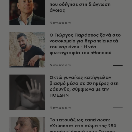
που οδήγησε στη διάγνωση
άνοιας
Newsroom
O Γιώργος Παράσχος ξανά στο
νοσοκομείο για θεραπεία κατά
του καρκίνου - Η νέα
φωτογραφία του ηθοποιού
Newsroom
Οκτώ γυναίκες κατήγγειλαν
βιασμό μέσα σε 20 ημέρες στη
Ζάκυνθο, σύμφωνα με την
ΠΟΕΔΗΝ
Newsroom
Το τατουάζ ως ταπείνωση:
«Χτύπησε» στο σώμα της 250
φορές τ’ όνομά του - Το πριν