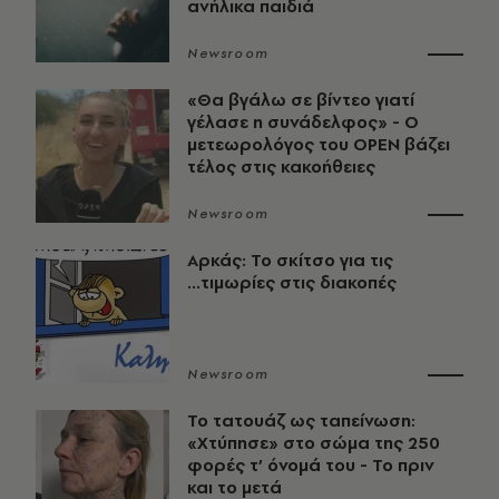
ανήλικα παιδιά
Newsroom
«Θα βγάλω σε βίντεο γιατί
γέλασε η συνάδελφος» - Ο
μετεωρολόγος του OPEN βάζει
τέλος στις κακοήθειες
Newsroom
Αρκάς: Το σκίτσο για τις
...τιμωρίες στις διακοπές
Newsroom
Το τατουάζ ως ταπείνωση:
«Χτύπησε» στο σώμα της 250
φορές τ’ όνομά του - Το πριν
και το μετά