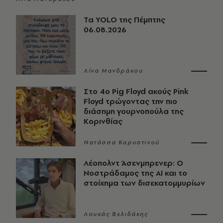
Τα YOLO της Πέμπτης
06.08.2026
Λίνα Μανδράκου
Στο 4ο Pig Floyd ακούς Pink
Floyd τρώγοντας την πιο
διάσημη γουρνοπούλα της
Κορινθίας
Νατάσσα Καρυστινού
Λέοπολντ Άσενμπρενερ: Ο
Νοστράδαμος της AI και το
στοίχημα των δισεκατομμυρίων
Λουκάς Βελιδάκης