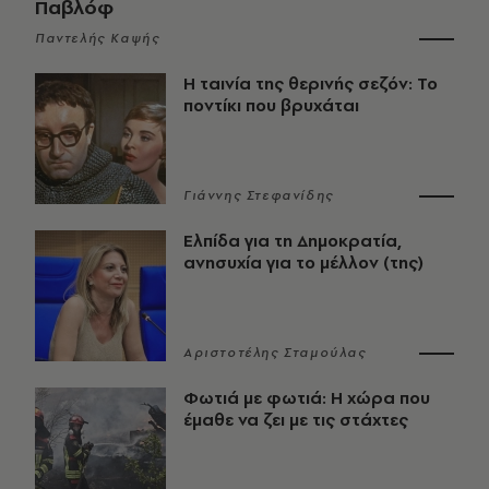
Παβλόφ
Παντελής Καψής
Η ταινία της θερινής σεζόν: Το
ποντίκι που βρυχάται
Γιάννης Στεφανίδης
Ελπίδα για τη Δημοκρατία,
ανησυχία για το μέλλον (της)
Αριστοτέλης Σταμούλας
Φωτιά με φωτιά: Η χώρα που
έμαθε να ζει με τις στάχτες