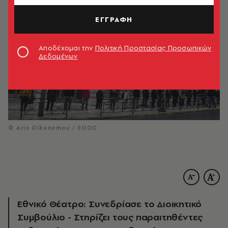
ΕΓΓΡΑΦΗ
Αποδέχομαι την
Πολιτική Προστασίας Προσωπικών
Δεδομένων
© Aris Oikonomou / SOOC
Εθνικό Θέατρο: Συνεδρίασε το Διοικητικό
Συμβούλιο - Στηρίζει τους παραιτηθέντες