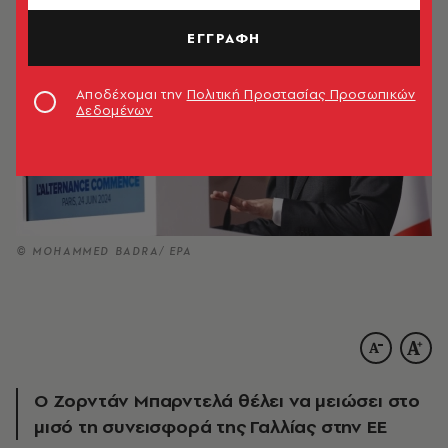
ΕΓΓΡΑΦΗ
Αποδέχομαι την
Πολιτική Προστασίας Προσωπικών
Δεδομένων
© MOHAMMED BADRA/ EPA
Ο Ζορντάν Μπαρντελά θέλει να μειώσει στο
μισό τη συνεισφορά της Γαλλίας στην ΕΕ