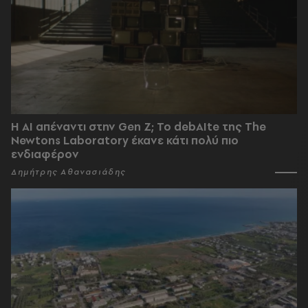
Η AI απέναντι στην Gen Z; Το debAIte της The
Newtons Laboratory έκανε κάτι πολύ πιο
ενδιαφέρον
Δημήτρης Αθανασιάδης