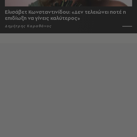
Ελισάβετ Κωνσταντινίδου: «Δεν τελειώνει ποτέ η
επιδίωξη να γίνεις καλύτερος»
Δημήτρης Καραθάνος