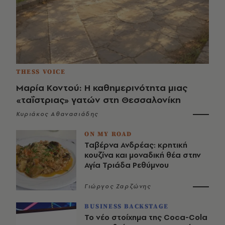
THESS VOICE
Μαρία Κοντού: Η καθημερινότητα μιας
«ταΐστριας» γατών στη Θεσσαλονίκη
Κυριάκος Αθανασιάδης
ON MY ROAD
Ταβέρνα Ανδρέας: κρητική
κουζίνα και μοναδική θέα στην
Αγία Τριάδα Ρεθύμνου
Γιώργος Ζαρζώνης
BUSINESS BACKSTAGE
Το νέο στοίχημα της Coca-Cola