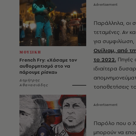
Παράλληλα, οι σ
τεταμένες. Αν κα
για συμφιλίωση,
Ουίλιαμ, από τ
ΜΟΥΣΙΚΗ
το 2022.
Πηγές α
French Fry: «Χάσαμε τον
αυθορμητισμό στο να
ιδιαίτερα δυσαρ
πάρουμε ρίσκα»
απομνημονεύματα
Δημήτρης
Αθανασιάδης
τοποθετήσεις το
Παρόλο που ο Χά
μπορούν να επου