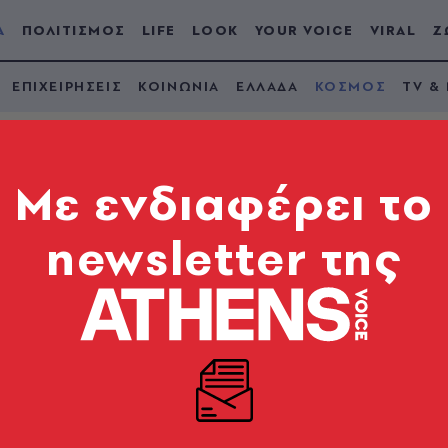
Α
ΠΟΛΙΤΙΣΜΟΣ
LIFE
LOOK
YOUR VOICE
VIRAL
Ζ
ΕΠΙΧΕΙΡΗΣΕΙΣ
ΚΟΙΝΩΝΙΑ
ΕΛΛΑΔΑ
ΚΟΣΜΟΣ
TV &
Mε ενδιαφέρει το
newsletter της
ίγκιπα Χάρι και της
 ενώσουν ξανά την
με τον βασιλιά Κάρο
 με τη βασιλική οικογένεια