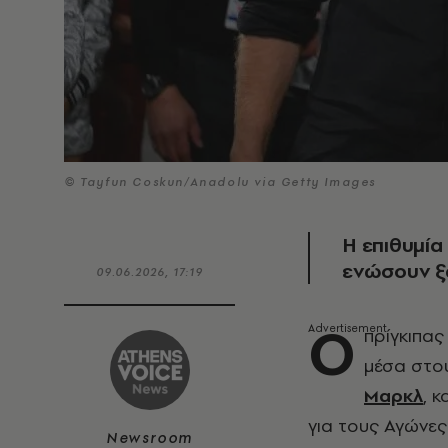
© Tayfun Coskun/Anadolu via Getty Images
Η επιθυμία
ενώσουν ξα
09.06.2026, 17:19
Ο
πρίγκιπας
μέσα στου
Μαρκλ
, 
για τους Αγώνες
Newsroom