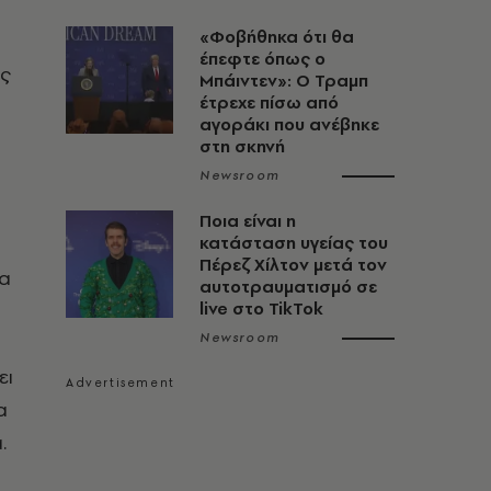
«Φοβήθηκα ότι θα
έπεφτε όπως ο
ώς
Μπάιντεν»: Ο Τραμπ
έτρεχε πίσω από
αγοράκι που ανέβηκε
στη σκηνή
Newsroom
Ποια είναι η
κατάσταση υγείας του
Πέρεζ Χίλτον μετά τον
τα
αυτοτραυματισμό σε
live στο TikTok
Newsroom
ει
α
.