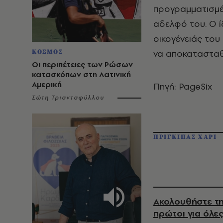
προγραμματισμέ
αδελφό του. Ο ί
οικογένειάς του
να αποκατασταθο
ΚΟΣΜΟΣ
Οι περιπέτειες των Ρώσων
κατασκόπων στη Λατινική
Αμερική
Πηγή: PageSix
Σώτη Τριανταφύλλου
ΠΡΙΓΚΙΠΑΣ ΧΑΡΙ
Ακολουθήστε τη
πρώτοι για όλες