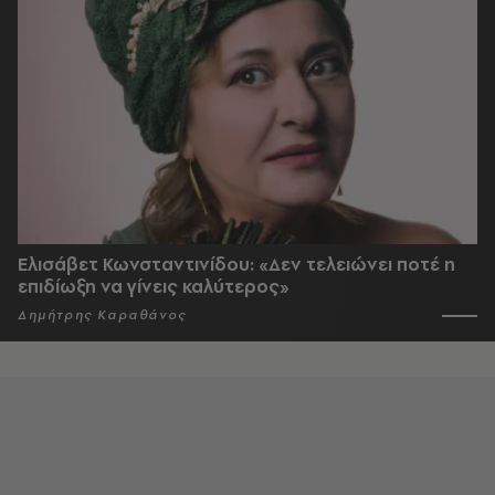
Ελισάβετ Κωνσταντινίδου: «Δεν τελειώνει ποτέ η
επιδίωξη να γίνεις καλύτερος»
Δημήτρης Καραθάνος