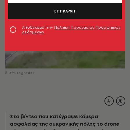
ΕΓΓΡΑΦΗ
Αποδέχομαι την
Πολιτική Προστασίας Προσωπικών
Δεδομένων
© Χ/visegrad24
Στο βίντεο που κατέγραψε κάμερα
ασφαλείας της ουκρανικής πόλης το drone