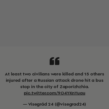
At least two civilians were killed and 15 others
injured after a Russian attack drone hit a bus
stop in the city of Zaporizhzhia.
pic.twitter.com/9O4YKnYuau
— Visegrád 24 (@visegrad24)