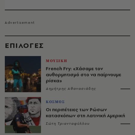
EΠΙΛΟΓΈΣ
ΜΟΥΣΙΚΗ
French Fry: «Χάσαμε τον
αυθορμητισμό στο να παίρνουμε
ρίσκα»
Δημήτρης Αθανασιάδης
ΚΟΣΜΟΣ
Οι περιπέτειες των Ρώσων
κατασκόπων στη Λατινική Αμερική
Σώτη Τριανταφύλλου