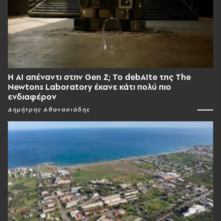
Η AI απέναντι στην Gen Z; Το debAIte της The
Newtons Laboratory έκανε κάτι πολύ πιο
ενδιαφέρον
Δημήτρης Αθανασιάδης