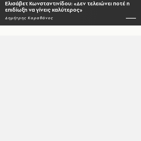
Ελισάβετ Κωνσταντινίδου: «Δεν τελειώνει ποτέ η
επιδίωξη να γίνεις καλύτερος»
Δημήτρης Καραθάνος