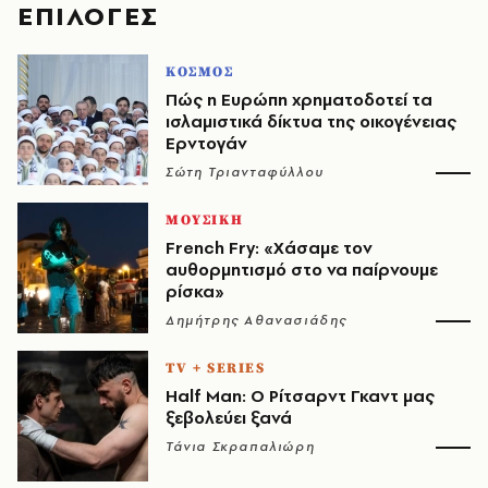
EΠΙΛΟΓΈΣ
ΚΟΣΜΟΣ
Πώς η Ευρώπη χρηματοδοτεί τα
ισλαμιστικά δίκτυα της οικογένειας
Ερντογάν
Σώτη Τριανταφύλλου
ΜΟΥΣΙΚΗ
French Fry: «Χάσαμε τον
αυθορμητισμό στο να παίρνουμε
ρίσκα»
Δημήτρης Αθανασιάδης
TV + SERIES
Half Man: Ο Ρίτσαρντ Γκαντ μας
ξεβολεύει ξανά
Τάνια Σκραπαλιώρη