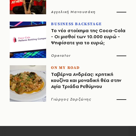
Αγγελική Μανουσάκη
BUSINESS BACKSTAGE
Το νέο στοίχημα της Coca-Cola
- Οι μισθοί των 10.000 ευρώ -
Ψηφίσατε για το ευρώ;
Operator
ON MY ROAD
Ταβέρνα Ανδρέας: κρητική
κουζίνα και μοναδική θέα στην
Αγία Τριάδα Ρεθύμνου
Γιώργος Ζαρζώνης