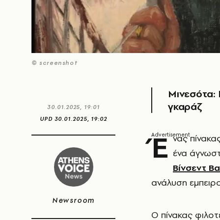
© screenshot
Μινεσότα: 
γκαράζ
30.01.2025, 19:01
UPD
30.01.2025, 19:02
Έ
νας πίνακα
ένα άγνωστ
Βίνσεντ Βα
ανάλυση εμπειρ
Newsroom
Ο πίνακας φιλο