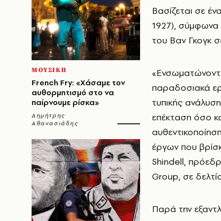
Βασίζεται σε έν
1927), σύμφωνα μ
του Βαν Γκογκ σ
ΜΟΥΣΙΚΗ
«Ενσωματώνοντας
French Fry: «Χάσαμε τον
παραδοσιακά εργ
αυθορμητισμό στο να
τυπικής ανάλυση
παίρνουμε ρίσκα»
επέκταση όσο κ
Δημήτρης
Αθανασιάδης
αυθεντικοποίηση
έργων που βρίσ
Shindell, πρόεδ
Group, σε δελτί
Παρά την εξαντλ