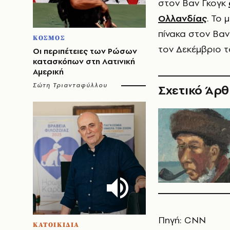
στον Βαν Γκογκ
Ολλανδίας
. Το
πίνακα στον Βαν
ΚΟΣΜΟΣ
τον Δεκέμβριο τ
Οι περιπέτειες των Ρώσων
κατασκόπων στη Λατινική
Αμερική
Σώτη Τριανταφύλλου
Σχετικό Άρ
Πηγή: CNN
ΚΑΤΟΙΚΙΔΙΑ