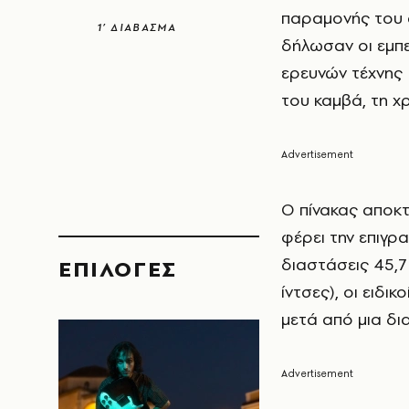
παραμονής του σ
1’ ΔΙΑΒΑΣΜΑ
δήλωσαν οι εμπ
ερευνών τέχνης 
του καμβά, τη χ
Ο πίνακας αποκτ
φέρει την επιγρ
διαστάσεις 45,7 
EΠΙΛΟΓΈΣ
ίντσες), οι ειδι
μετά από μια δι