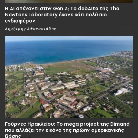
Η AI απέναντι στην Gen Z; Το debAIte της The
Newtons Laboratory έκανε κάτι πολύ πιο
ενδιαφέρον
Δημήτρης Αθανασιάδης
Γούρνες Ηρακλείου: To mega project της Dimand
που αλλάζει την εικόνα της πρώην αμερικανικής
βάσης