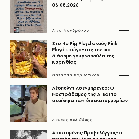
06.08.2026
Λίνα Μανδράκου
Στο 4ο Pig Floyd ακούς Pink
Floyd τρώγοντας την πιο
διάσημη γουρνοπούλα της
Κορινθίας
Νατάσσα Καρυστινού
Λέοπολντ Άσενμπρενερ: Ο
Νοστράδαμος της AI και το
στοίχημα των δισεκατομμυρίων
Λουκάς Βελιδάκης
Αριστομένης Προβελέγγιος: ο
ποιητής του Αιγαίου και της