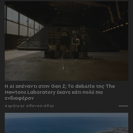
Η AI απέναντι στην Gen Z; Το debAIte της The
Newtons Laboratory έκανε κάτι πολύ πιο
ενδιαφέρον
Δημήτρης Αθανασιάδης