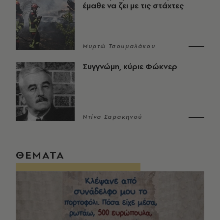
έμαθε να ζει με τις στάχτες
Μυρτώ Τσουμαλάκου
Συγγνώμη, κύριε Φώκνερ
Ντίνα Σαρακηνού
ΘΕΜΑΤΑ