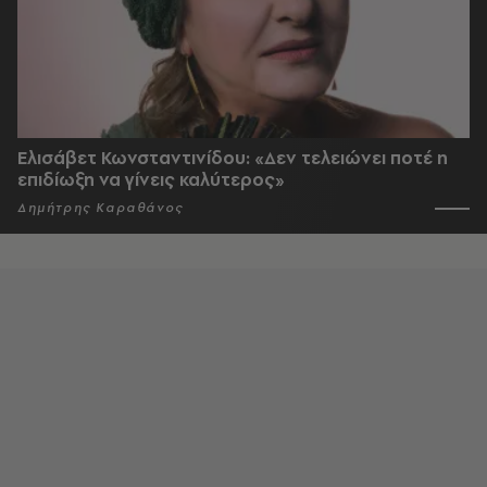
Ελισάβετ Κωνσταντινίδου: «Δεν τελειώνει ποτέ η
επιδίωξη να γίνεις καλύτερος»
Δημήτρης Καραθάνος