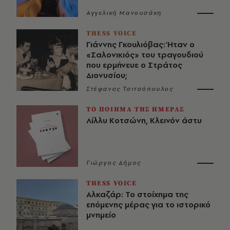
Αγγελική Μανουσάκη
THESS VOICE
Γιάννης Γκουλιόβας: Ήταν ο
«Σαλονικιός» του τραγουδιού
που ερμήνευε ο Στράτος
Διονυσίου;
Στέφανος Τσιτσόπουλος
ΤΟ ΠΟΙΗΜΑ ΤΗΣ ΗΜΕΡΑΣ
Λίλλυ Κοτσώνη, Κλεινόν άστυ
Γιώργος Δήμος
THESS VOICE
Αλκαζάρ: Το στοίχημα της
επόμενης μέρας για το ιστορικό
μνημείο