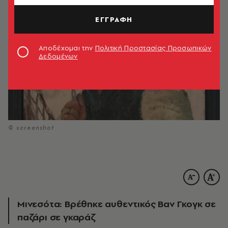
ΕΓΓΡΑΦΗ
Αποδέχομαι την
Πολιτική Προστασίας Προσωπικών
Δεδομένων
© screenshot
Μινεσότα: Βρέθηκε αυθεντικός Βαν Γκογκ σε
παζάρι σε γκαράζ