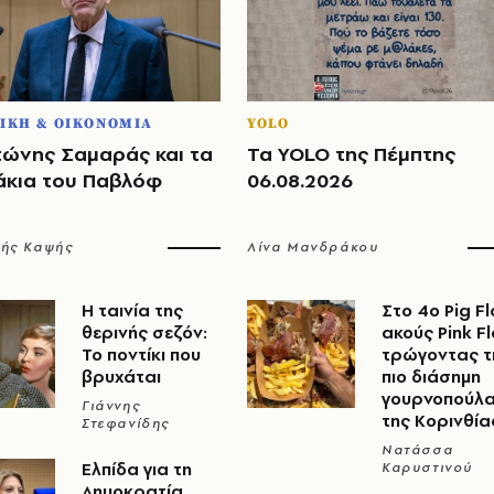
ΙΚΗ & ΟΙΚΟΝΟΜΙΑ
YOLO
τώνης Σαμαράς και τα
Τα YOLO της Πέμπτης
άκια του Παβλόφ
06.08.2026
λής Καψής
Λίνα Μανδράκου
Η ταινία της
Στο 4ο Pig Fl
θερινής σεζόν:
ακούς Pink F
Το ποντίκι που
τρώγοντας τ
βρυχάται
πιο διάσημη
γουρνοπούλ
Γιάννης
της Κορινθία
Στεφανίδης
Νατάσσα
Ελπίδα για τη
Καρυστινού
Δημοκρατία,