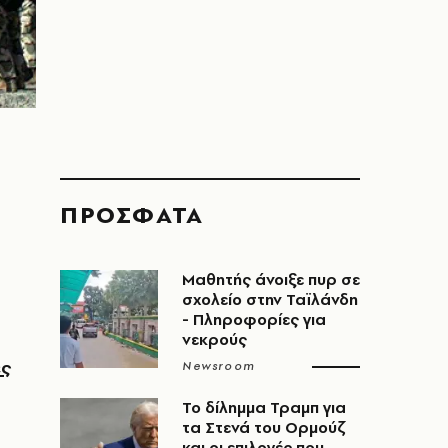
ΠΡΟΣΦΑΤΑ
Μαθητής άνοιξε πυρ σε
σχολείο στην Ταϊλάνδη
- Πληροφορίες για
νεκρούς
ες
Newsroom
Το δίλημμα Τραμπ για
τα Στενά του Ορμούζ
και οι επιλογές που