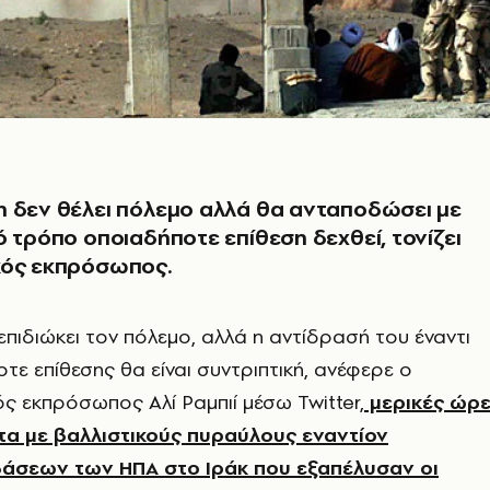
 δεν θέλει πόλεμο αλλά θα ανταποδώσει με
ό τρόπο οποιαδήποτε επίθεση δεχθεί, τονίζει
κός εκπρόσωπος.
επιδιώκει τον πόλεμο, αλλά η αντίδρασή του έναντι
τε επίθεσης θα είναι συντριπτική, ανέφερε ο
ός εκπρόσωπος Αλί Ραμπιί μέσω Twitter,
μερικές ώρ
τα με βαλλιστικούς πυραύλους εναντίον
βάσεων των ΗΠΑ στο Ιράκ που εξαπέλυσαν οι