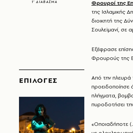
Φρουροί της Ε
1’ ΔΙΑΒΑΣΜΑ
της Ισλαμικής Δ
διοικητή της Δ
Σουλεϊμανί, σε 
Εξέφρασε επίσης
Φρουρούς της Επ
Από την πλευρά
EΠΙΛΟΓΈΣ
προειδοποίησε 
πλήγματα, βομβα
πυροδοτήσει την
«Οποιαδήποτε (.
με ολοκληρωτικό