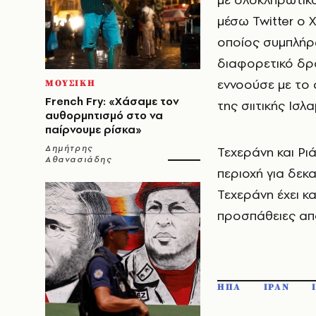
μέσω Twitter ο 
οποίος συμπλήρ
διαφορετικό δρό
εννοούσε με το 
ΜΟΥΣΙΚΗ
French Fry: «Χάσαμε τον
της σιιτικής Ισλ
αυθορμητισμό στο να
παίρνουμε ρίσκα»
Δημήτρης
Τεχεράνη και Ρι
Αθανασιάδης
περιοχή για δεκα
Τεχεράνη έχει κ
προσπάθειες απο
ΗΠΑ
ΙΡΑΝ