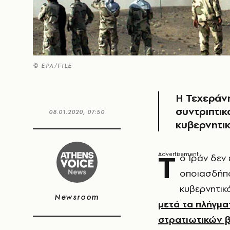
© EPA/FILE
Η Τεχεράνη
συντριπτικ
08.01.2020, 07:50
κυβερνητι
Τ
ο Ιράν δεν 
οποιασδήπο
κυβερνητικ
Newsroom
μετά τα πλήγμα
στρατιωτικών 