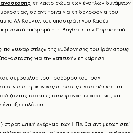
πανάστασης
, επίλεκτο σώμα των ένοπλων δυνάμεων
ημοκρατίας, σε αντίποινα για τη δολοφονία του
ύναμης Αλ Κουντς, του υποστράτηγου Κασέμ
αμερικανική επιδρομή στη Βαγδάτη την Παρασκευή.
 τις «ευχαριστίες» της κυβέρνησης του Ιράν στους
ανάστασης για την «επιτυχή» επιχείρηση.
 του σύμβουλος του προέδρου του Ιράν
ότι εάν ο αμερικανικός στρατός ανταποδώσει τα
ρδίζοντας στόχους στην ιρανική επικράτεια, θα
 έναρξη πολέμου.
..) στρατιωτική ενέργεια των ΗΠΑ θα αντιμετωπιστεί
 πόλεμο απ’ άκρου σ’ άκρο της περιοχής», ανέφερε