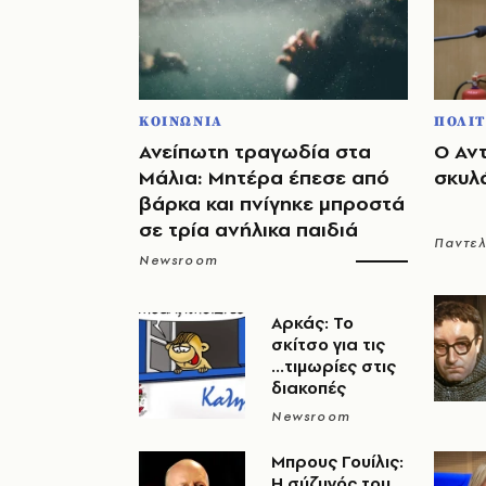
ΚΟΙΝΩΝΙΑ
ΠΟΛΙΤ
Ανείπωτη τραγωδία στα
Ο Αν
Μάλια: Μητέρα έπεσε από
σκυλ
βάρκα και πνίγηκε μπροστά
σε τρία ανήλικα παιδιά
Παντε
Newsroom
Αρκάς: Το
σκίτσο για τις
...τιμωρίες στις
διακοπές
Newsroom
Μπρους Γουίλις:
Η σύζυγός του