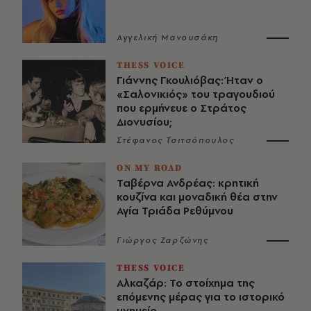
Αγγελική Μανουσάκη
THESS VOICE
Γιάννης Γκουλιόβας: Ήταν ο
«Σαλονικιός» του τραγουδιού
που ερμήνευε ο Στράτος
Διονυσίου;
Στέφανος Τσιτσόπουλος
ON MY ROAD
Ταβέρνα Ανδρέας: κρητική
κουζίνα και μοναδική θέα στην
Αγία Τριάδα Ρεθύμνου
Γιώργος Ζαρζώνης
THESS VOICE
Αλκαζάρ: Το στοίχημα της
επόμενης μέρας για το ιστορικό
μνημείο