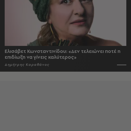
Ελισάβετ Κωνσταντινίδου: «Δεν τελειώνει ποτέ η
επιδίωξη να γίνεις καλύτερος»
Δημήτρης Καραθάνος