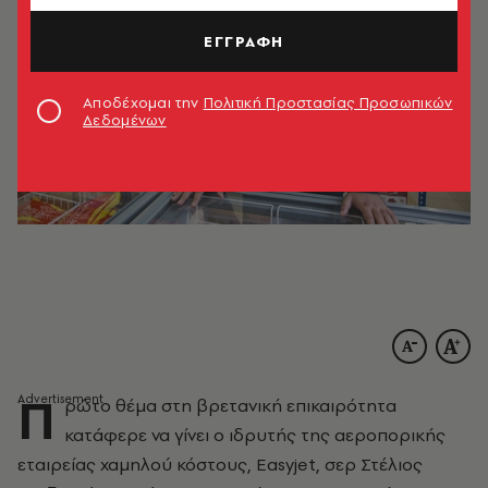
ΕΓΓΡΑΦΗ
Αποδέχομαι την
Πολιτική Προστασίας Προσωπικών
Δεδομένων
Π
ρώτο θέμα στη βρετανική επικαιρότητα
κατάφερε να γίνει ο ιδρυτής της αεροπορικής
εταιρείας χαμηλού κόστους, Easyjet, σερ Στέλιος