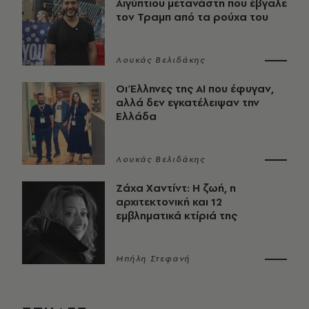
Αιγύπτιου μετανάστη που έβγαλε
τον Τραμπ από τα ρούχα του
Λουκάς Βελιδάκης
Οι Έλληνες της ΑΙ που έφυγαν,
αλλά δεν εγκατέλειψαν την
Ελλάδα
Λουκάς Βελιδάκης
Ζάχα Χαντίντ: Η ζωή, η
αρχιτεκτονική και 12
εμβληματικά κτίριά της
Μπήλη Στεφανή