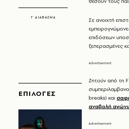
θέσουν τους παί
1’ ΔΙΑΒΑΣΜΑ
Σε ανοιχτή επισ
εμπειρογνώμονες
επιδόσεων υποστ
ξεπερασμένες κα
Ζητούν από τη F
συμπεριλαμβανο
EΠΙΛΟΓΈΣ
breaks) και
σαφέ
αναβολή αγώνω