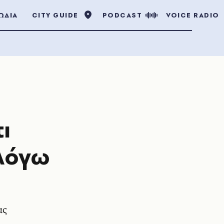
ΩΔΙΑ
CITY GUIDE
PODCAST
VOICE RADIO
ι
 λόγω
ας