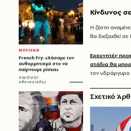
Κίνδυνος σε
Η ζέστη αναμένε
θα διεξαχθεί σε
ΜΟΥΣΙΚΗ
Ερευνητές προε
French Fry: «Χάσαμε τον
αυθορμητισμό στο να
στάδια θα μπορ
παίρνουμε ρίσκα»
τον υδράργυρο ν
Δημήτρης
Αθανασιάδης
Σχετικό Άρ