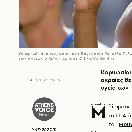
Οι υψηλές θερμοκρασίες στο Παγκόσμιο Κύπελλο Συλλ
των οποίων ο Κίλιαν Εμπαπέ © EPA/CJ Gunther
Κορυφαίοι 
ακραίες θε
14.05.2026, 13:35
υγεία των
Μ
ια ομάδα
τη FIFA ό
του
Μουν
Newsroom