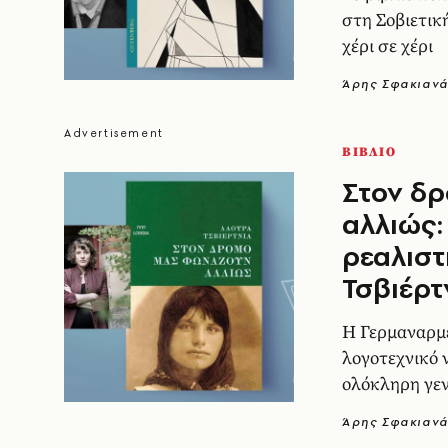
στη Σοβιετικ
χέρι σε χέρι
Άρης Σφακιαν
ΒΙΒΛΙΟ
Στον δ
αλλιώς:
ρεαλιστ
Τσβιέρτ
Η Γερμαναρμ
λογοτεχνικό 
ολόκληρη γεν
μεταναστών 
Άρης Σφακιαν