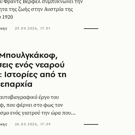
ου Φραντς Βέρφελ συμπυκνώνει την
τα της ζωής στην Αυστρία της
υ 1920
άκης
23.04.2026, 17:51
 Μπουλγκάκοφ,
εις ενός νεαρού
: Ιστορίες από τη
 επαρχία
αυτοβιογραφικό έργο του
, που φέρνει στο φως τον
σμο ενός γιατρού την ώρα που
ι - με σύμμαχο μόνο τη συνείδησή
άκης
26.03.2026, 17:39