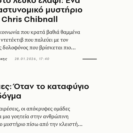
το λευκό ελάφι: Ένα
αστυνομικό μυστήριο
 Chris Chibnall
κοινωνία που κρατά βαθιά θαμμένα
 ντετέκτιβ που παλεύει με τον
ας δολοφόνος που βρίσκεται πιο
 όλοι πιστεύουν.
άκης
28.01.2026, 17:40
ιες: Όταν το καταφύγιο
 δόγμα
 αιρέσεις, οι απόκρυφες ομάδες
 μια γοητεία στην ανθρώπινη
το μυστήριο πίσω από την κλειστή
αγορευμένο.