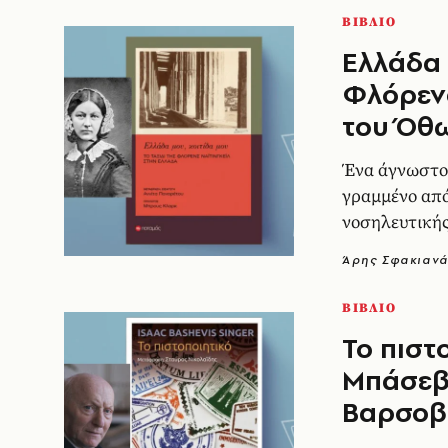
ΒΙΒΛΙΟ
Ελλάδα 
Φλόρενς
του Όθ
Ένα άγνωστο 
γραμμένο απ
νοσηλευτική
Άρης Σφακιαν
ΒΙΒΛΙΟ
Το πιστ
Μπάσεβι
Βαρσοβί