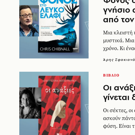
Φόνος σ
γνήσιο 
από τον
Μια κλειστή 
μυστικά. Μια
χρόνο. Κι έν
κοντά απ’ όσο
Άρης Σφακιαν
ΒΙΒΛΙΟ
Οι ανάξ
γίνεται
Οι σέκτες, οι
ασκούν πάντα
φύση. Είναι 
πόρτα. Το απ