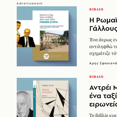
ΒΙΒΛΙΟ
H Ρωμαϊ
Γάλλους
Ένα άκρως εν
αντιληφθώ τ
σχημάτιζε τό
Άρης Σφακιαν
ΒΙΒΛΙΟ
Αντρέι 
ένα ταξ
ειρωνεί
Το βιβλίο κυ