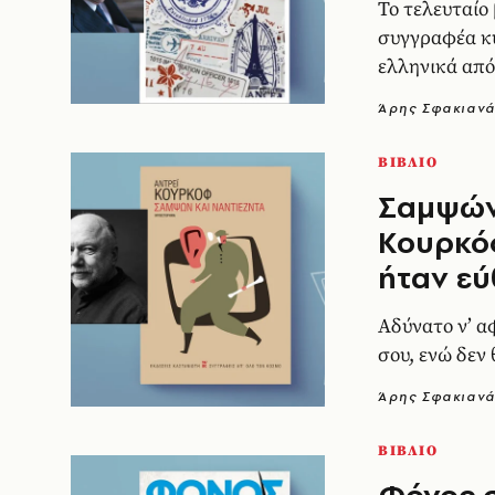
Το τελευταίο
συγγραφέα κ
ελληνικά από 
μετάφραση το
Άρης Σφακιαν
ΒΙΒΛΙΟ
Σαμψών 
Κουρκόφ
ήταν εύ
Αδύνατο ν’ αφ
σου, ενώ δεν 
Άρης Σφακιαν
ΒΙΒΛΙΟ