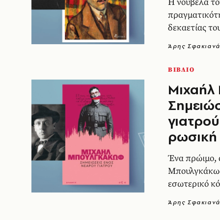
Η νουβέλα τ
πραγματικότη
δεκαετίας το
Άρης Σφακιαν
ΒΙΒΛΙΟ
Μιχαήλ
Σημειώσ
γιατρού
ρωσική
Ένα πρώιμο, 
Μπουλγκάκωφ
εσωτερικό κό
διαμορφώνετα
Άρης Σφακιαν
του