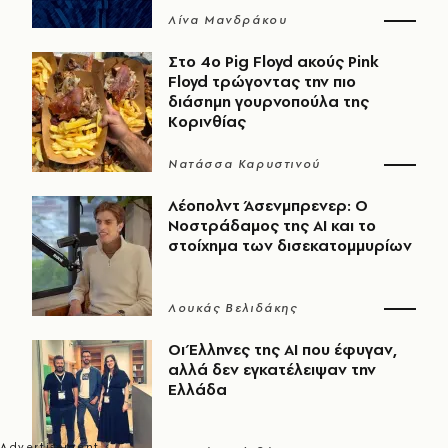
Λίνα Μανδράκου
Στο 4ο Pig Floyd ακούς Pink
Floyd τρώγοντας την πιο
διάσημη γουρνοπούλα της
Κορινθίας
Νατάσσα Καρυστινού
Λέοπολντ Άσενμπρενερ: Ο
Νοστράδαμος της AI και το
στοίχημα των δισεκατομμυρίων
Λουκάς Βελιδάκης
Οι Έλληνες της ΑΙ που έφυγαν,
αλλά δεν εγκατέλειψαν την
Ελλάδα