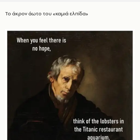
Το άκρον άωτο του «καμιά ελπίδα»