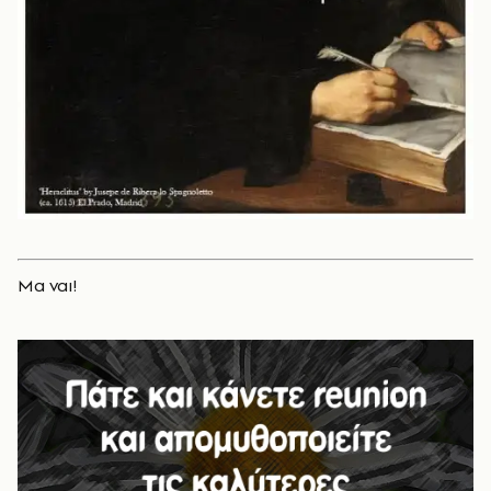
Μα ναι!