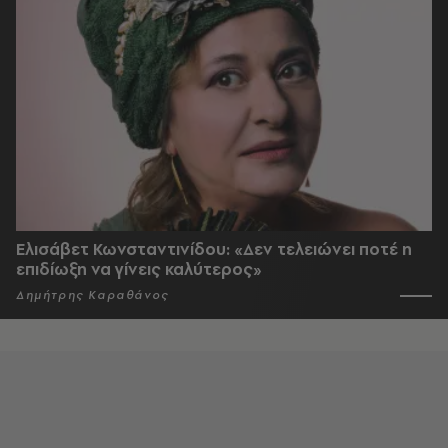
Ελισάβετ Κωνσταντινίδου: «Δεν τελειώνει ποτέ η
επιδίωξη να γίνεις καλύτερος»
Δημήτρης Καραθάνος