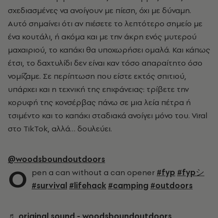
σχεδιασμένες να ανοίγουν με πίεση, όχι με δύναμη.
Αυτό σημαίνει ότι αν πιέσετε το λεπτότερο σημείο με
ένα κουτάλι, ή ακόμα και με την άκρη ενός μυτερού
μαχαιριού, το καπάκι θα υποχωρήσει ομαλά. Και κάπως
έτσι, το δαχτυλίδι δεν είναι καν τόσο απαραίτητο όσο
νομίζαμε. Σε περίπτωση που είστε εκτός σπιτιού,
υπάρχει και η τεχνική της επιφάνειας: τρίβετε την
κορυφή της κονσέρβας πάνω σε μια λεία πέτρα ή
τσιμέντο και το καπάκι σταδιακά ανοίγει μόνο του. Viral
στο TikTok, αλλά… δουλεύει.
@woodsboundoutdoors
O
pen a can without a can opener
#fyp
#fypシ
#survival
#lifehack
#camping
#outdoors
♬ original sound - woodsboundoutdoors