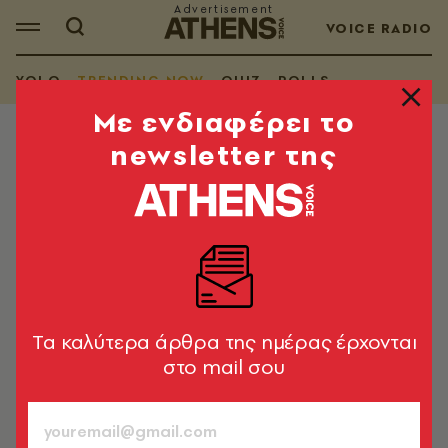
VOICE RADIO
YOLO
TRENDING NOW
QUIZ
POLLS
Mε ενδιαφέρει το
newsletter της
TRENDING NOW
Τόσα χρόνια ανοίγαμε τις
κονσέρβες λάθος: να πού
χρησιμεύει το δαχτυλίδι του
κουτιού
Ποιος είναι ο ευκολότερος τρόπος να ανοίξεις μια
Tα καλύτερα άρθρα της ημέρας έρχονται
κονσέρβα με ασφάλεια στο σπίτι
στο mail σου
A.V. Team
18.11.2025, 15:58
1’ ΔΙΑΒΑΣΜΑ