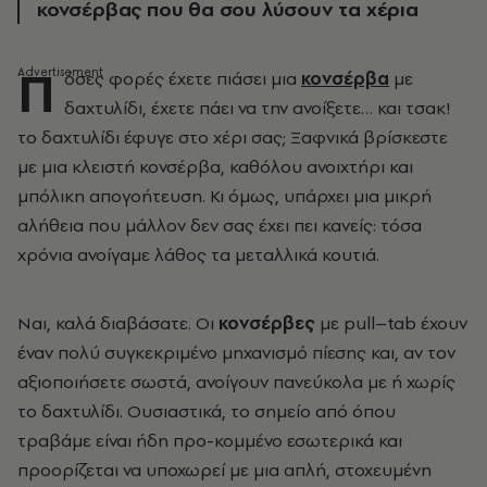
κονσέρβας που θα σου λύσουν τα χέρια
Π
όσες φορές έχετε πιάσει μια
κονσέρβα
με
δαχτυλίδι, έχετε πάει να την ανοίξετε… και τσακ!
το δαχτυλίδι έφυγε στο χέρι σας; Ξαφνικά βρίσκεστε
με μια κλειστή κονσέρβα, καθόλου ανοιχτήρι και
μπόλικη απογοήτευση. Κι όμως, υπάρχει μια μικρή
αλήθεια που μάλλον δεν σας έχει πει κανείς: τόσα
χρόνια ανοίγαμε λάθος τα μεταλλικά κουτιά.
Ναι, καλά διαβάσατε. Οι
κονσέρβες
με pull–tab έχουν
έναν πολύ συγκεκριμένο μηχανισμό πίεσης και, αν τον
αξιοποιήσετε σωστά, ανοίγουν πανεύκολα με ή χωρίς
το δαχτυλίδι. Ουσιαστικά, το σημείο από όπου
τραβάμε είναι ήδη προ-κομμένο εσωτερικά και
προορίζεται να υποχωρεί με μια απλή, στοχευμένη