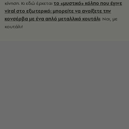
κίνηση. Κι εδώ έρχεται
το «μυστικό» κόλπο που έγινε
viral στο εξωτερικό: μπορείτε να ανοίξετε την
κονσέρβα με ένα απλό μεταλλικό κουτάλι
. Ναι, με
κουτάλι!