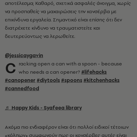
αποτέλεσμα; Καθαρό, σχετικά ασφαλές άνοιγμα, χωρίς
να προσπαθείς να μαχαιρώσεις την κονσέρβα με
επικίνδυνα εργαλεία. Σημαντικό είναι επίσης ότι δεν
διατρέχετε κίνδυνο να τραυματιστείτε και
δευτερεύοντως να λερωθείτε.
@jessicaygavin
C
racking open a can with a spoon - because
who needs a can opener?
#lifehacks
#canopener
#diytools
#spoons
#kitchenhacks
#cannedfood
♬ Happy Kids - Syafeea library
Ακόμα πιο ενδιαφέρον είναι ότι πολλοί ειδικοί τέτοιων
«κόλπων» συμφωνούν πως οι κονσέρβες αυτές είναι