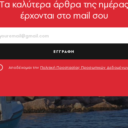
Tα καλύτερα άρθρα της ημέρα
έρχονται στο mail σου
ΕΓΓΡΑΦΗ
Αποδέχομαι την
Πολιτική Προστασίας Προσωπικών Δεδομένω