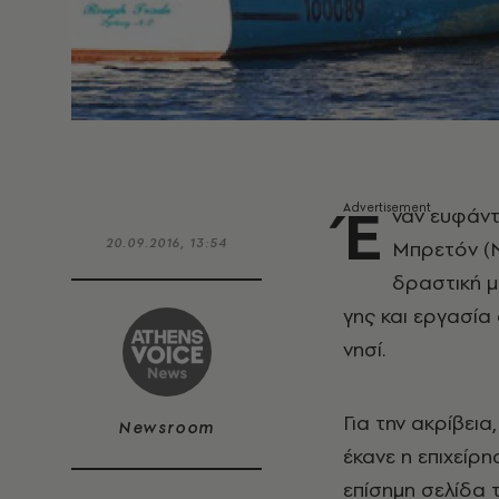
Έ
ναν ευφάντ
20.09.2016, 13:54
Μπρετόν (Ν
δραστική 
γης και εργασία
νησί.
Για την ακρίβει
Newsroom
έκανε η επιχείρ
επίσημη σελίδα 