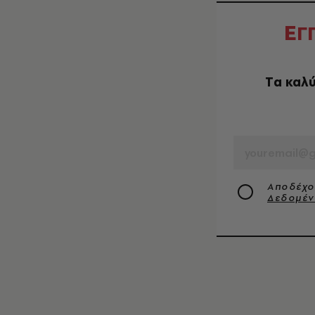
Ε
Γ
Tα καλύ
EMAIL
Αποδέχο
Δεδομέ