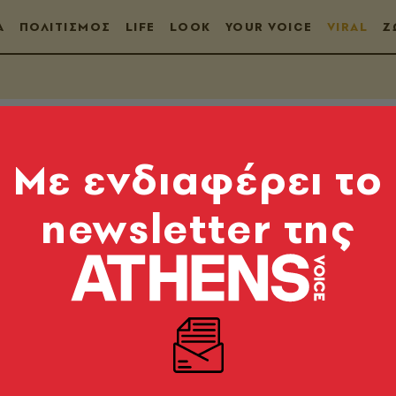
Α
ΠΟΛΙΤΙΣΜΟΣ
LIFE
LOOK
YOUR VOICE
VIRAL
Ζ
Mε ενδιαφέρει το
newsletter της
σί του Καναδά 2.000
ροσφέρεται εργασία
ς