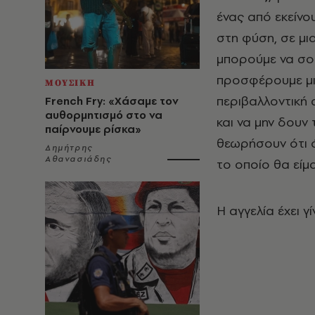
ένας από εκείνο
στη φύση, σε μι
μπορούμε να σο
προσφέρουμε μια
ΜΟΥΣΙΚΗ
περιβαλλοντική 
French Fry: «Χάσαμε τον
αυθορμητισμό στο να
και να μην δουν 
παίρνουμε ρίσκα»
θεωρήσουν ότι ό
Δημήτρης
Αθανασιάδης
το οποίο θα είμ
H αγγελία έχει γίν