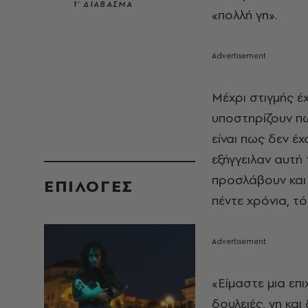
1’ ΔΙΑΒΑΣΜΑ
«πολλή γη».
Μέχρι στιγμής έχ
υποστηρίζουν π
είναι πως δεν έ
εξήγγειλαν αυτή
προσλάβουν και 
EΠΙΛΟΓΈΣ
πέντε χρόνια, τ
«Είμαστε μια επ
δουλειές, γη κα