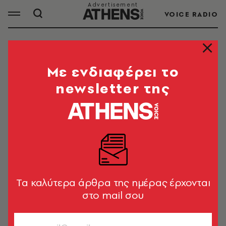
VOICE RADIO
ΣΥΝΤΑΓΕΣ
Mε ενδιαφέρει το
newsletter της
ΟΛΑ ΤΑ ΑΡΘΡΑ ΤΟΥ TAG
ΣΥΝΤΑΓΕΣ
ΘΕΜΑΤΑ ΓΕΥΣΗΣ
Σούπα με ψητό κουνουπίδι και
Tα καλύτερα άρθρα της ημέρας έρχονται
αμύγδαλα
στο mail σου
Δημήτρης Ξανθούλης