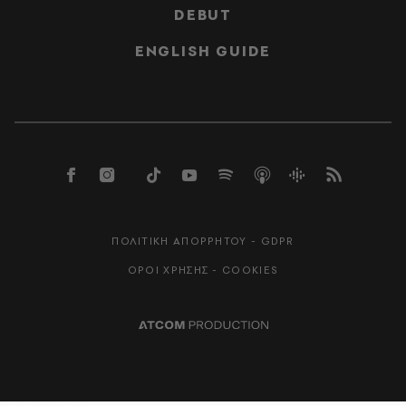
DEBUT
ENGLISH GUIDE
ΠΟΛΙΤΙΚΗ ΑΠΟΡΡΗΤΟΥ - GDPR
ΟΡΟΙ ΧΡΗΣΗΣ - COOKIES