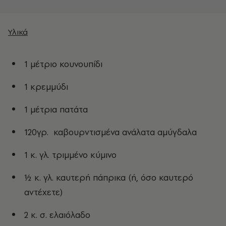
Υλικά
1 μέτριο κουνουπίδι
1 κρεμμύδι
1 μέτρια πατάτα
120γρ. καβουρντισμένα ανάλατα αμύγδαλα
1 κ. γλ. τριμμένο κύμινο
½ κ. γλ. καυτερή πάπρικα (ή, όσο καυτερό
αντέχετε)
2 κ. σ. ελαιόλαδο