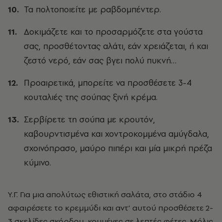
Τα πολτοποιείτε με ραβδομπέντερ.
Δοκιμάζετε και το προσαρμόζετε στα γούστα
σας, προσθέτοντας αλάτι, εάν χρειάζεται, ή και
ζεστό νερό, εάν σας βγει πολύ πυκνή…
Προαιρετικά, μπορείτε να προσθέσετε 3-4
κουταλιές της σούπας ξινή κρέμα.
Σερβίρετε τη σούπα με κρουτόν,
καβουρντισμένα και χοντροκομμένα αμύγδαλα,
σχοινόπρασο, μαύρο πιπέρι και μία μικρή πρέζα
κύμινο.
Υ.Γ. Για μια απολύτως εθιστική σαλάτα, στο στάδιο 4
αφαιρέσετε το κρεμμύδι και αντ’ αυτού προσθέσετε 2-
3 σκελίδες σκόρδου, κομμένες σε λεπτές φέτες. Μόλις