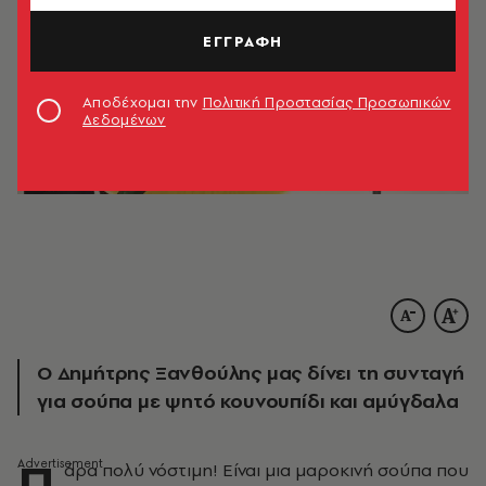
ΕΓΓΡΑΦΗ
Αποδέχομαι την
Πολιτική Προστασίας Προσωπικών
Δεδομένων
Ο Δημήτρης Ξανθούλης μας δίνει τη συνταγή
για σούπα με ψητό κουνουπίδι και αμύγδαλα
Π
άρα πολύ νόστιμη! Είναι μια μαροκινή σούπα που