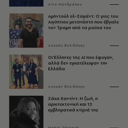
Λίνα Μανδράκου
Αμπντούλ ελ-Σαγιέντ: Ο γιος του
Αιγύπτιου μετανάστη που έβγαλε
τον Τραμπ από τα ρούχα του
Λουκάς Βελιδάκης
Οι Έλληνες της ΑΙ που έφυγαν,
αλλά δεν εγκατέλειψαν την
Ελλάδα
Λουκάς Βελιδάκης
Ζάχα Χαντίντ: Η ζωή, η
αρχιτεκτονική και 12
εμβληματικά κτίριά της
Μπήλη Στεφανή