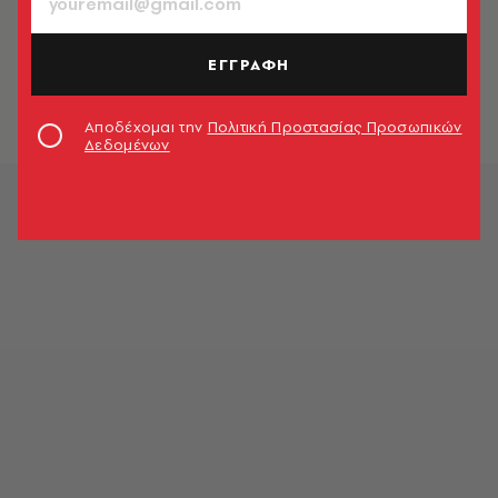
ΕΛΛΑΔΑ
Συμφωνία για την τιμή του
Μπακαλιάρου στην Βαρβάκειο
ΕΓΓΡΑΦΗ
Newsroom
Αποδέχομαι την
Πολιτική Προστασίας Προσωπικών
Δεδομένων