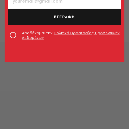
ΚΟΣΜΟΣ
Φυλακίστηκαν Αγγλίδες που
βασάνισαν παπαγάλο μέχρι
ΕΓΓΡΑΦΗ
θανάτου
Newsroom
Αποδέχομαι την
Πολιτική Προστασίας Προσωπικών
Δεδομένων