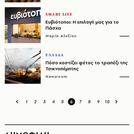
SMART LIFE
Ευβιότοποι: Η επιλογή μας για το
Πάσχα
Μαρία Αλεξίου
ΕΛΛΑΔΑ
Πόσο κοστίζει φέτος το τραπέζι της
Τσικνοπέμπτης
Newsroom
1
2
3
4
5
6
7
8
9
10