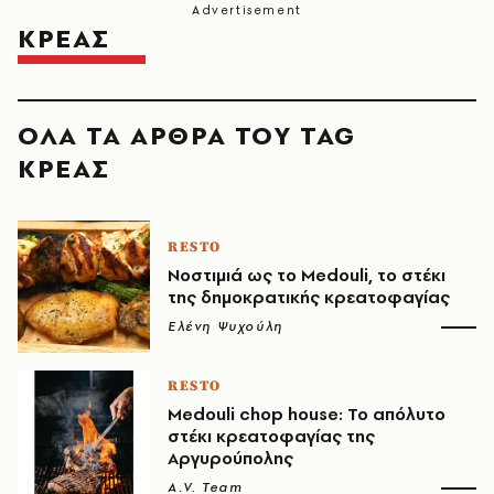
ΚΡΕΑΣ
ΟΛΑ ΤΑ ΑΡΘΡΑ ΤΟΥ TAG
ΚΡΕΑΣ
RESTO
Νοστιμιά ως το Μedouli, το στέκι
της δημοκρατικής κρεατοφαγίας
Ελένη Ψυχούλη
RESTO
Medouli chop house: Το απόλυτο
στέκι κρεατοφαγίας της
Αργυρούπολης
A.V. Team