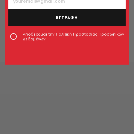
Newsroom
ΕΓΓΡΑΦΗ
ΠΟΛΙΤΙΚΗ & ΟΙΚΟΝΟΜΙΑ
Οι «καραμπόλες» και η τελική
Αποδέχομαι την
Πολιτική Προστασίας Προσωπικών
κατανομή των εδρών
Δεδομένων
Newsroom