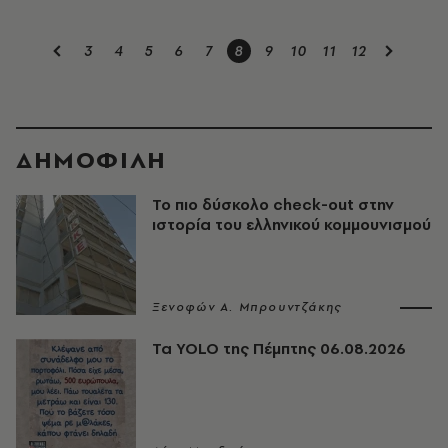
3
4
5
6
7
8
9
10
11
12
ΔΗΜΟΦΙΛΗ
Το πιο δύσκολο check-out στην
ιστορία του ελληνικού κομμουνισμού
Ξενοφών Α. Μπρουντζάκης
Τα YOLO της Πέμπτης 06.08.2026