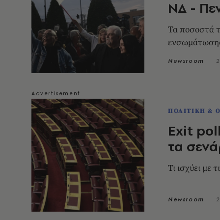
ΝΔ - Πε
Τα ποσοστά τ
ενσωμάτωση
Newsroom
2
ΠΟΛΙΤΙΚΗ & 
Exit po
τα σενά
Τι ισχύει με 
Newsroom
2