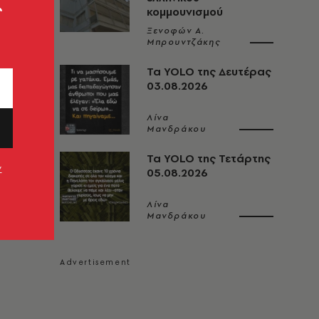
ς
κομμουνισμού
Ξενοφών Α.
Μπρουντζάκης
Τα YOLO της Δευτέρας
03.08.2026
Λίνα
Μανδράκου
Τα YOLO της Τετάρτης
ν
05.08.2026
Λίνα
Μανδράκου