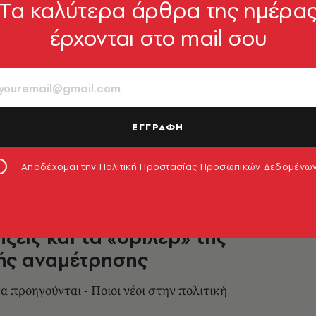
Tα καλύτερα άρθρα της ημέρα
ΟΙΚΟΝΟΜΙΑ
έρχονται στο mail σου
ων διερευνητικών εντολών - Τι
ει το Σύνταγμα
 που θα ακολουθηθεί
ΕΓΓΡΑΦΗ
2.05.2023, 07:08
Αποδέχομαι την
Πολιτική Προστασίας Προσωπικών Δεδομένω
ΟΙΚΟΝΟΜΙΑ
ήξεις και τα «θρίλερ» της
ής αναμέτρησης
 προηγούνται - Ποιοι νέοι στην πολιτική