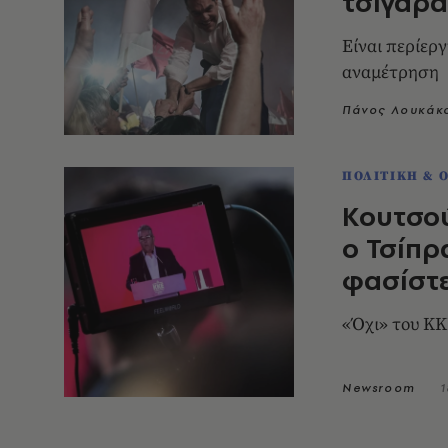
τσιγάρ
Είναι περίερ
αναμέτρηση
Πάνος Λουκάκ
ΠΟΛΙΤΙΚΗ & 
Κουτσού
ο Τσίπρ
φασίστ
«Όχι» του ΚΚ
Newsroom
1