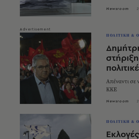
Newsroom
2
ΠΟΛΙΤΙΚΗ & 
Δημήτρ
στήριξη
πολιτικ
Απέναντι σε ν
ΚΚΕ
Newsroom
2
ΠΟΛΙΤΙΚΗ & 
Εκλογές