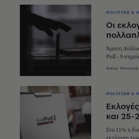
ΠΟΛΙΤΙΚΗ & 
Οι εκλο
πολλαπ
Άμεση Ανάλυσ
Poll - 9 σημ
Νίκος Παναγιώ
ΠΟΛΙΤΙΚΗ & 
Εκλογές
και 25-
Στο 11% η δ
εκτίμηση τω