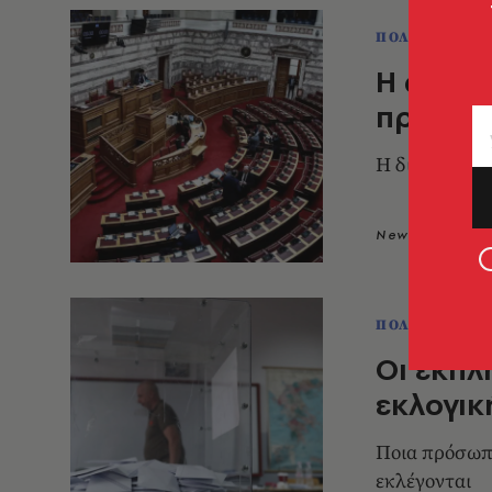
ΠΟΛΙΤΙΚΗ & 
Η ώρα τ
προβλέπ
Η διαδικασία
Newsroom
2
ΠΟΛΙΤΙΚΗ & 
Οι εκπλ
εκλογικ
Ποια πρόσωπα
εκλέγονται