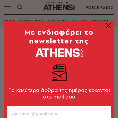
VOICE RADIO
ΚΙΝΗΜΑΤΟΓΡΑΦΟΣ
ΜΟΥΣΙΚΗ
ΒΙΒΛΙΟ
ΘΕΑΤΡΟ - Ο
Mε ενδιαφέρει το
newsletter της
ΒΙΒΛΙΟ
Sebastian Faulks: Μου λείπουν οι
κολπίσκοι της Ελλάδας
Το μυθιστόρημά του «Η ηχώ του Παρισιού»
κυκλοφορεί από τις εκδόσεις Κλειδάριθμος
Tα καλύτερα άρθρα της ημέρας έρχονται
Κέλλη Κρητικού
741
στο mail σου
ΤΕΥΧΟΣ
20.05.2020, 14:22
3’ ΔΙΑΒΑΣΜΑ