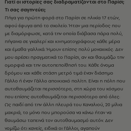
Γιατί οι ιστορίες σας διαδραματίζονται στο Παρίσι;
Τι
σας
σαγηνεύει;
Πήγα για πρώτη φορά στο Παρίσι σε ηλικία 17 ετών,
αφού έφυγα από το σχολείο. Ήταν μια περίοδος που
με διαμόρφωσε, κατά την οποία διάβασα πάρα πολύ,
πήγαινα σε γκαλερί και κινηματογράφους κάθε μέρα
και έμαθα γαλλικά. Ήμουν επίσης πολύ μοναχικός. Δεν
μου αρέσει πραγματικά το Παρίσι, αν και θαυμάζω την
ομορφιά και την αυτοπεποίθησή του. Κάθε όνομα
δρόμου και κάθε στάση μετρό τιμά έναν διάσημο
Γάλλο ή έναν Γάλλο αποικιακό πολίτη. Είναι η πόλη που
αυτοθαυμάζεται περισσότερο, στη χώρα του κόσμου
που επίσης αυτοθαυμάζεται περισσότερο από όλες.
Ως παιδί από την άλλη πλευρά του Καναλιού, 20 μίλια
μακριά, το μόνο που μπορούσα να κάνω ήταν να
θαυμάσω ταπεινά τον αυτοθαυμασμό αυτόν. Δεν
νομίζω ότι κανείς, ειδικά οι Γάλλοι, αγαπούν