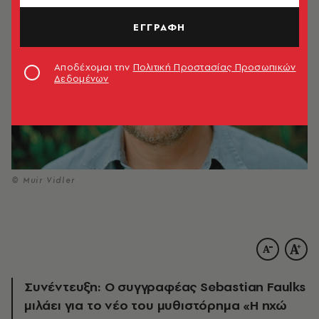
ΕΓΓΡΑΦΗ
Αποδέχομαι την
Πολιτική Προστασίας Προσωπικών
Δεδομένων
© Muir Vidler
Συνέντευξη: Ο συγγραφέας Sebastian Faulks
μιλάει για το νέο του μυθιστόρημα «Η ηχώ