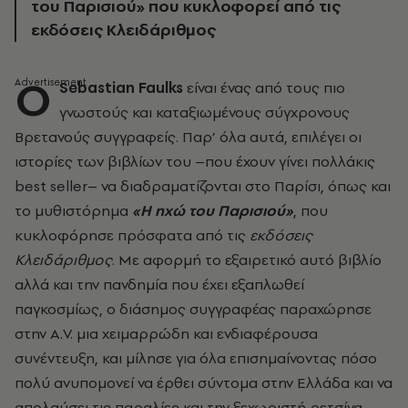
του Παρισιού» που κυκλοφορεί από τις
εκδόσεις Κλειδάριθμος
Ο
Sebastian Faulks
είναι ένας από τους πιο
γνωστούς και καταξιωμένους σύγχρονους
Βρετανούς συγγραφείς. Παρ’ όλα αυτά, επιλέγει οι
ιστορίες των βιβλίων του –που έχουν γίνει πολλάκις
best seller– να διαδραματίζονται στο Παρίσι, όπως και
το μυθιστόρημα
«Η ηχώ του Παρισιού»
, που
κυκλοφόρησε πρόσφατα από τις
εκδόσεις
Κλειδάριθμος
. Με αφορμή το εξαιρετικό αυτό βιβλίο
αλλά και την πανδημία που έχει εξαπλωθεί
παγκοσμίως, ο διάσημος συγγραφέας παραχώρησε
στην A.V. μια χειμαρρώδη και ενδιαφέρουσα
συνέντευξη, και μίλησε για όλα επισημαίνοντας πόσο
πολύ ανυπομονεί να έρθει σύντομα στην Ελλάδα και να
απολαύσει τις παραλίες και την ξεχωριστή ρετσίνα.