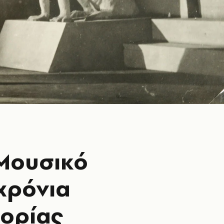
 Μουσικό
χρόνια
τορίας