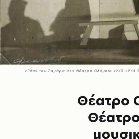
«Ρέα» του Σαμάρα στο Θέατρο Ολύμπια 1943-1944 ©
Θέατρο 
Θέατρο
μουσικ