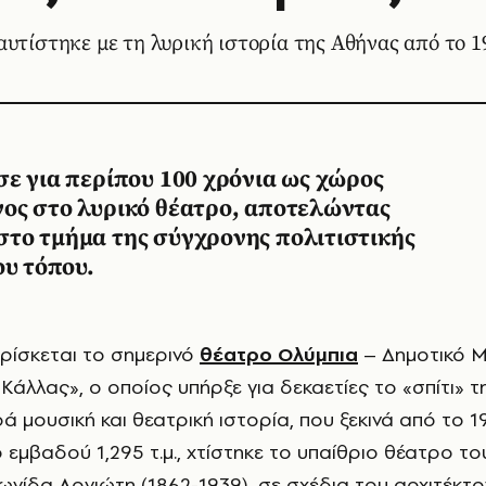
αυτίστηκε με τη λυρική ιστορία της Αθήνας από το 
ε για περίπου 100 χρόνια ως χώρος
ος στο λυρικό θέατρο, αποτελώντας
το τμήμα της σύγχρονης πολιτιστικής
ου τόπου.
βρίσκεται το σημερινό
θέατρο Ολύμπια
– Δημοτικό 
άλλας», ο οποίος υπήρξε για δεκαετίες το «σπίτι» τ
ρά μουσική και θεατρική ιστορία, που ξεκινά από το 1
ο εμβαδού 1,295 τ.μ., χτίστηκε το υπαίθριο θέατρο το
εωνίδα Αρνιώτη (1862-1939), σε σχέδια του αρχιτέκτ