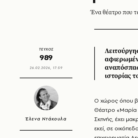
Ένα θέατρο που τ
ΤΕΥΧΟΣ
Λειτούργησ
989
αφιερωμέν
αναπόσπασ
26.02.2026, 17:59
ιστορίας τ
O χώρος όπου 
Θέατρο «Μαρία Κ
Σκηνής, έχει μακ
Έλενα Ντάκουλα
εκεί, σε οικόπεδ
επιχειρηματία Λ