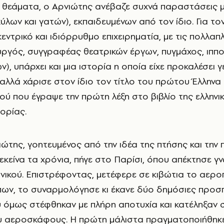
λων και γατών), εκπαιδευμένων από τον ίδιο. Για το
εντρικό και ιδιόρρυθμο επιχειρηματία, με τις πολλαπ
ουργός, συγγραφέας θεατρικών έργων, πυγμάχος, ιππ
), υπάρχει και μια ιστορία η οποία είχε προκαλέσει 
 αλλά χάρισε στον ίδιο τον τίτλο του πρώτου Έλληνα
ύ που έγραψε την πρώτη λέξη στο βιβλίο της ελληνι
ορίας.
ιώτης, γοητευμένος από την ιδέα της πτήσης και την
εκείνα τα χρόνια, πήγε στο Παρίσι, όπου απέκτησε γ
χανικού. Επιστρέφοντας, μετέφερε σε κιβώτια το αερο
ίππων, το συναρμολόγησε κι έκανε δύο δημόσιες προσ
 όμως στέφθηκαν με πλήρη αποτυχία και κατέληξαν σ
 αεροσκάφους. Η πρώτη μάλιστα πραγματοποιήθηκε