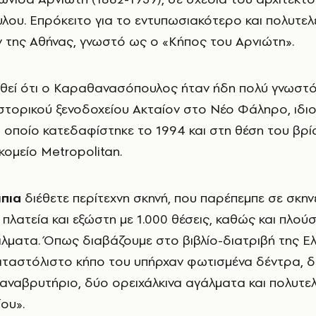
ου. Επρόκειτο για το εντυπωσιακότερο και πολυτε
ν της Αθήνας, γνωστό ως ο «Κήπος του Αρνιώτη».
ρθεί ότι ο Καραθανασόπουλος ήταν ήδη πολύ γνωστ
στορικού ξενοδοχείου Ακταίον στο Νέο Φάληρο, ιδιοκ
 οποίο κατεδαφίστηκε το 1994 και στη θέση του βρί
ομείο Metropolitan.
πια
διέθετε περίτεχνη σκηνή, που παρέπεμπε σε σκην
 πλατεία και εξώστη με 1.000 θέσεις, καθώς και πλούσ
λματα. Όπως διαβάζουμε στο βιβλίο-διατριβή της Ε
αταστόλιστο κήπο του υπήρχαν φωτισμένα δέντρα, 
α αναβρυτήριο, δύο ορειχάλκινα αγάλματα και πολυτε
ου».