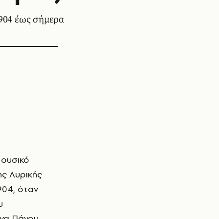
1904 έως σήμερα
Μουσικό
ης Λυρικής
904, όταν
υ
ονα Πάνου