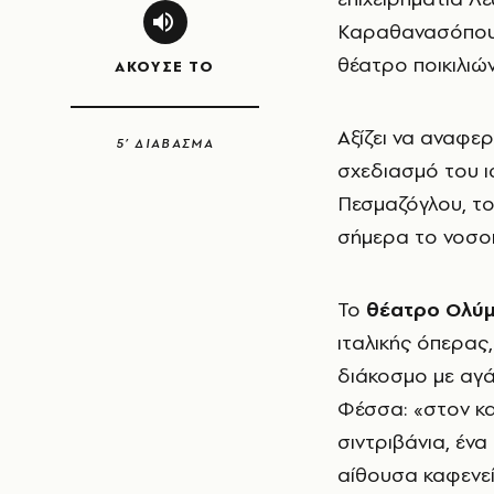
Καραθανασόπουλ
θέατρο ποικιλιώ
ΑΚΟΥΣΕ ΤΟ
Αξίζει να αναφε
5’ ΔΙΑΒΑΣΜΑ
σχεδιασμό του ι
Πεσμαζόγλου, το
σήμερα το νοσοκ
Το
θέατρο
Ολύμ
ιταλικής όπερας,
διάκοσμο με αγά
Φέσσα: «στον κ
σιντριβάνια, έν
αίθουσα καφενεί