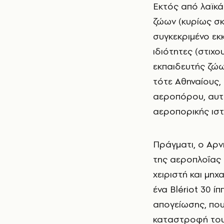
Εκτός από λαϊκά θεάματα, ο Αρνιώτης ανέβαζε συχνά παραστάσεις με θίασο
ζώων (κυρίως σκύ
συγκεκριμένο εκκ
ιδιότητες (στιχ
εκπαιδευτής ζώων
τότε Αθηναίους,
αεροπόρου, αυτο
αεροπορικής ιστ
Πράγματι, ο Αρν
της αεροπλοΐας 
χειριστή και μη
ένα Blériot 30 
απογείωσης, που
καταστροφή του