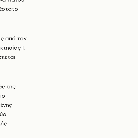
λέστατο
ός από τον
τησίας Ι.
σκεται
ές της
ιο
λένης
δύο
λής