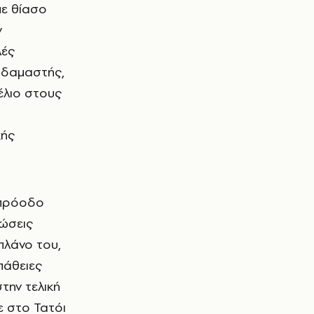
ν
λές
οδαμαστής,
γέλιο στους
κής
 πρόοδο
νώσεις
πλάνο του,
πάθειες
την τελική
 στο Τατόι