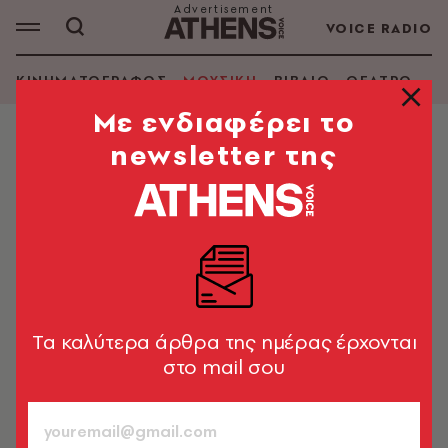
VOICE RADIO
ΚΙΝΗΜΑΤΟΓΡΑΦΟΣ
ΜΟΥΣΙΚΗ
ΒΙΒΛΙΟ
ΘΕΑΤΡΟ - Ο
Mε ενδιαφέρει το
newsletter της
ΜΟΥΣΙΚΗ
Η Athens Voice γιορτάζει την
Παγκόσμια Ημέρα Μουσικής με τον
D3LTA στο Θησείο
Την Κυριακή 21 Ιουνίου δίνουμε ραντεβού από τις
20:00 έως τις 22:00
Tα καλύτερα άρθρα της ημέρας έρχονται
στο mail σου
A.V. Team
21.06.2026, 12:02
1’ ΔΙΑΒΑΣΜΑ