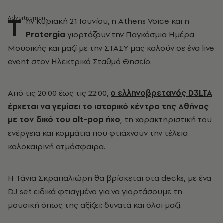
Τ
ην Κυριακή 21 Ιουνίου, η Athens Voice και η
Protergia
γιορτάζουν την Παγκόσμια Ημέρα
Μουσικής και μαζί με την ΣΤΑΣΥ μας καλούν σε ένα live
event στον Ηλεκτρικό Σταθμό Θησείο.
Από τις 20:00 έως τις 22:00,
ο ελληνοβρετανός D3LTA
έρχεται να γεμίσει το ιστορικό κέντρο της Αθήνας
με τον δικό του alt-pop ήχο
, τη χαρακτηριστική του
ενέργεια και κομμάτια που φτιάχνουν την τέλεια
καλοκαιρινή ατμόσφαιρα.
Η Τάνια Σκραπαλιώρη θα βρίσκεται στα decks, με ένα
DJ set ειδικά φτιαγμένο για να γιορτάσουμε τη
μουσική όπως της αξίζει: δυνατά και όλοι μαζί.