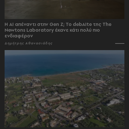
Η AI απέναντι στην Gen Z; Το debAIte της The
Newtons Laboratory έκανε κάτι πολύ πιο
ενδιαφέρον
Δημήτρης Αθανασιάδης