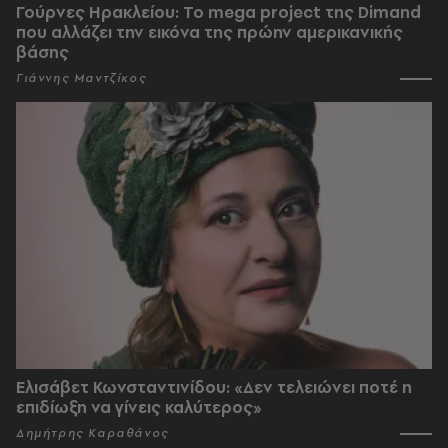
Γούρνες Ηρακλείου: To mega project της Dimand
που αλλάζει την εικόνα της πρώην αμερικανικής
βάσης
Γιάννης Μαντζίκος
Ελισάβετ Κωνσταντινίδου: «Δεν τελειώνει ποτέ η
επιδίωξη να γίνεις καλύτερος»
Δημήτρης Καραθάνος