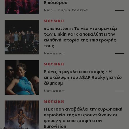
Επιδαύρου
Νίκη - Μαρία Κοσκινά
ΜΟΥΣΙΚΗ
«Unshatter»: Το νέο ντοκιμαντέρ
των Linkin Park αποκαλύπτει την
αληθινή ιστορία της επιστροφής
τους
Newsroom
ΜΟΥΣΙΚΗ
Ριάνα, η μεγάλη επιστροφή; - Η
αποκάλυψη του A$AP Rocky για νέο
άλμπουμ
Newsroom
ΜΟΥΣΙΚΗ
Η Loreen αναβάλλει την ευρωπαϊκή
περιοδεία της και φουντώνουν οι
φήμες για επιστροφή στην
Eurovision