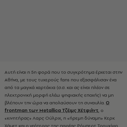
Αυτή είναι η 5η φορά που το συγκρότημα έρχεται στην
Αθήνα, με τους τυχερούς fans που εξασφάλισαν ένα
από τα μαγικά χαρτάκια (σ.σ. και ας είναι πλέον σε
ηλεκτρονική μορφή ελέω ψηφιακής εποχής) να μη
βλέπουν την ώρα να απολαύσουν τη συναυλία.
Ο
frontman των Metallica Τζέιμς Χέτφιλντ
, ο
«κινητήρας» Λαρς Ούλριχ, η «ήρεμη δύναμη» Κερκ
Χάμετ και ο νεότερος της παρέας Ρόμπερτ Τρουχίγιο