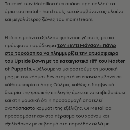
Το κοινό των Metallica έχει σπάσει προ πολλού τα
όρια του metal - hard rock, καταλαμβάνοντας ολοένα
και μεγαλύτερες ζώνες του mainstream.
Η ίδια η μπάντα εξάλλου φρόντισε γι’ αυτό, με πιο
πρόσφατο παράδειγμα
τον «Έντι Μάνσον» πάνω
στο τροχόσπιτο να πλημμυρίζει την ατμόσφαιρα
του Upside Down με το καταιγιστικό riff του Master
of Puppets
. «Θέλουμε να μοιραστούμε τη μουσική
μας με τον κόσμο» δεν σταματά να επαναλαμβάνει σε
κάθε ευκαιρία ο Λαρς Ούλριχ, καθώς η δαρβινική
θεωρία της φυσικής επιλογής έρχεται να επιβεβαιώσει
και στη μουσική ότι η προσαρμογή αποτελεί
αναπόσπαστο κομμάτι της εξέλιξης. Οι Metallica
προσαρμόστηκαν στο πέρασμα του χρόνου και
εξελίχθηκαν με σεβασμό στο παρελθόν αλλά με