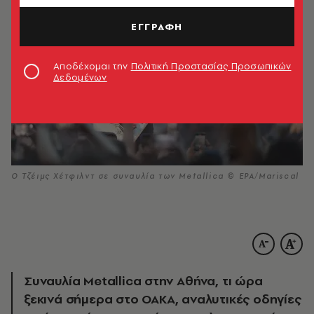
ΕΓΓΡΑΦΗ
Αποδέχομαι την
Πολιτική Προστασίας Προσωπικών
Δεδομένων
Ο Τζέιμς Χέτφιλντ σε συναυλία των Metallica © EPA/Mariscal
Συναυλία Metallica στην Αθήνα, τι ώρα
ξεκινά σήμερα στο ΟΑΚΑ, αναλυτικές οδηγίες