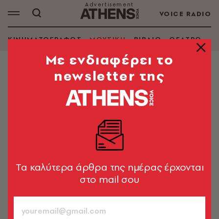
VOICE RADIO
ΚΙΝΗΜΑΤΟΓΡΑΦΟΣ
ΜΟΥΣΙΚΗ
ΒΙΒΛΙΟ
ΘΕΑΤΡΟ - Ο
Mε ενδιαφέρει το
newsletter της
ΜΟΥΣΙΚΗ
Συναυλία Metallica στο ΟΑΚΑ:
Σήμερα η ιστορική βραδιά,
αναλυτικά ό,τι πρέπει να ξέρεις
Η θρυλική μπάντα είναι εδώ και ετοιμάζεται να
ροκάρει την Αθήνα
Tα καλύτερα άρθρα της ημέρας έρχονται
στο mail σου
Newsroom
09.05.2026, 08:28
5’ ΔΙΑΒΑΣΜΑ