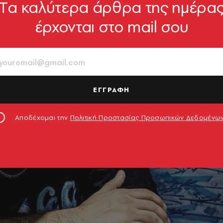
Tα καλύτερα άρθρα της ημέρα
έρχονται στο mail σου
ΕΓΓΡΑΦΗ
Αποδέχομαι την
Πολιτική Προστασίας Προσωπικών Δεδομένω