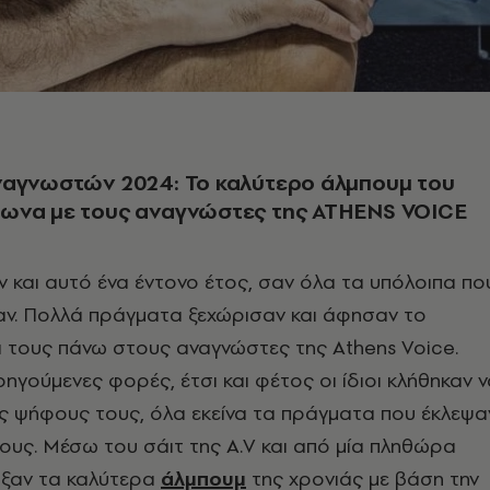
ναγνωστών 2024: Το καλύτερο άλμπουμ του
ωνα με τους αναγνώστες της ATHENS VOICE
ν και αυτό ένα έντονο έτος, σαν όλα τα υπόλοιπα πο
ν. Πολλά πράγματα ξεχώρισαν και άφησαν το
τους πάνω στους αναγνώστες της Athens Voice.
οηγούμενες φορές, έτσι και φέτος οι ίδιοι κλήθηκαν 
ις ψήφους τους, όλα εκείνα τα πράγματα που έκλεψα
τους. Μέσω του σάιτ της A.V και από μία πληθώρα
αξαν τα καλύτερα
άλμπουμ
της χρονιάς με βάση την