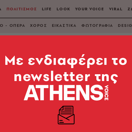
Α
ΠΟΛΙΤΙΣΜΟΣ
LIFE
LOOK
YOUR VOICE
VIRAL
Ζ
Ο - ΟΠΕΡΑ
ΧΟΡΟΣ
ΕΙΚΑΣΤΙΚΑ
ΦΩΤΟΓΡΑΦΙΑ
DESI
Mε ενδιαφέρει το
newsletter της
ύτερο άλμπουμ του 
ες χρονιές, επέλεξαν σύμφωνα με τα δικά τους κριτή