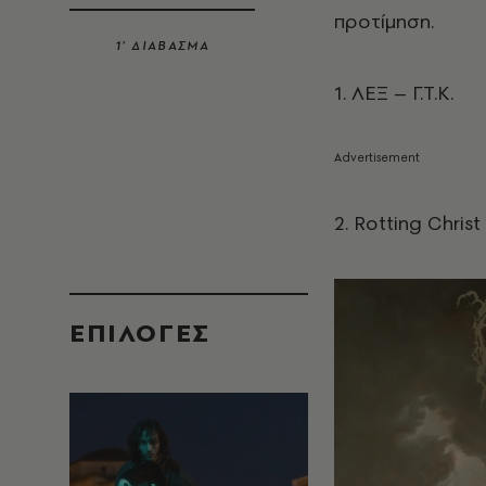
προτίμηση.
1’ ΔΙΑΒΑΣΜΑ
1. ΛΕΞ – Γ.Τ.Κ.
2. Rotting Christ
EΠΙΛΟΓΈΣ