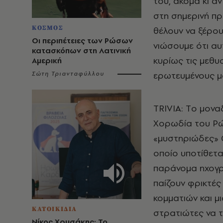
του, ακόμα κι 
στη σημερινή πρ
ΚΟΣΜΟΣ
θέλουν να ξέρου
Οι περιπέτειες των Ρώσων
νιώσουμε ότι αυ
κατασκόπων στη Λατινική
κυρίως τις μεθυ
Αμερική
ερωτευμένους μ
Σώτη Τριανταφύλλου
TRIVIA: Tο μονα
Xορωδία του Pώ
«μυστηριώδες» C
οποίο υποτίθετα
παράνομα ηχογρ
παίζουν φρικτές
κομματιών και μ
ΚΑΤΟΙΚΙΔΙΑ
στρατιώτες να 
Νίκος Χρυσάκης: Το