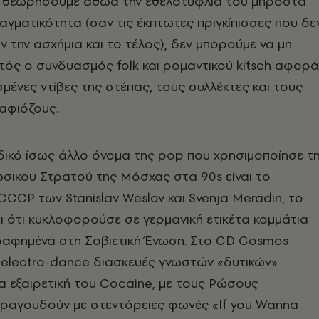
αν θεωρήσουμε αθώα την εθελοτυφλία του μπροστά
αγματικότητα (σαν τις έκπτωτες πριγκίπισσες που δε
ν την ασχήμια και το τέλος), δεν μπορούμε να μη
τός ο συνδυασμός folk και ρομαντικού kitsch αφορά
σμένες ντίβες της στέπας, τους συλλέκτες και τους
αφιόζους.
δικό ίσως άλλο όνομα της pop που χρησιμοποίησε τ
σικου Στρατού της Mόσχας στα 90s είναι το
CCP των Stanislav Weslov και Svenja Meradin, το
ι ότι κυκλοφορούσε σε γερμανική ετικέτα κομμάτια
αφημένα στη Σοβιετική Ένωση. Στο CD Cosmos
 electro-dance διασκευές γνωστών «δυτικών»
ια εξαιρετική του Cocaine, με τους Ρώσους
τραγουδούν με στεντόρειες φωνές «If you Wanna