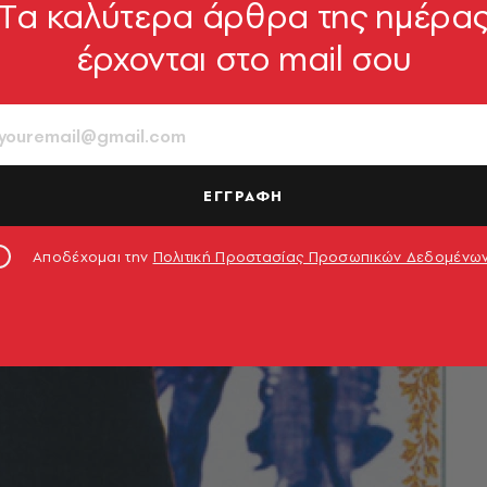
Tα καλύτερα άρθρα της ημέρα
έρχονται στο mail σου
ΕΓΓΡΑΦΗ
Αποδέχομαι την
Πολιτική Προστασίας Προσωπικών Δεδομένω