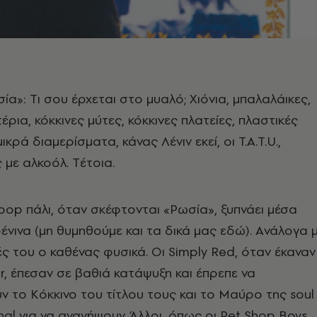
α»: Tι σου έρχεται στο μυαλό; Xιόνια, μπαλαλάικες,
έρια, κόκκινες μύτες, κόκκινες πλατείες, πλαστικές
ικρά διαμερίσματα, κάνας Λένιν εκεί, οι T.Α.Τ.U.,
 με αλκοόλ. Tέτοια.
pop πάλι, όταν σκέφτονται «Pωσία», ξυπνάει μέσα
ένινα (μη θυμηθούμε και τα δικά μας εδώ). Aνάλογα 
ές του ο καθένας φυσικά. Oι Simply Red, όταν έκαναν
er, έπεσαν σε βαθιά κατάψυξη και έπρεπε να
το Kόκκινο του τίτλου τους και το Mαύρο της soul
al για να ανανήψουν. Άλλοι, όπως οι Pet Shop Boys,