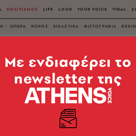
Α
ΠΟΛΙΤΙΣΜΟΣ
LIFE
LOOK
YOUR VOICE
VIRAL
Ζ
Ο - ΟΠΕΡΑ
ΧΟΡΟΣ
ΕΙΚΑΣΤΙΚΑ
ΦΩΤΟΓΡΑΦΙΑ
DESI
Mε ενδιαφέρει το
newsletter της
ρκο Mιγκντάλ