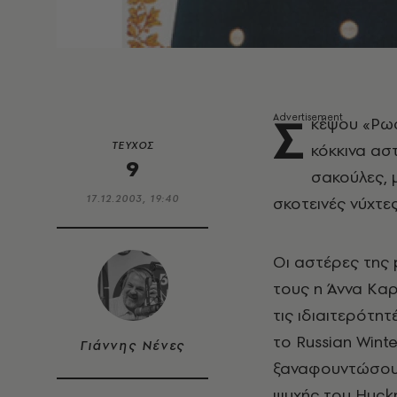
Σ
κέψου «Pωσί
ΤΕΥΧΟΣ
κόκκινα αστ
9
σακούλες, μ
17.12.2003, 19:40
σκοτεινές νύχτες
Oι αστέρες της 
τους η Άννα Kαρ
τις ιδιαιτερότητ
το Russian Wint
Γιάννης Νένες
ξαναφουντώσουν 
ψυχής του Huckn