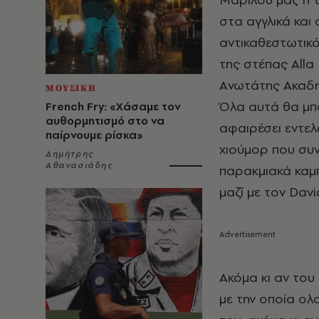
στα αγγλικά και 
αντικαθεστωτικό
της στέπας All
Aνωτάτης Aκαδη
ΜΟΥΣΙΚΗ
Όλα αυτά θα μπο
French Fry: «Χάσαμε τον
αυθορμητισμό στο να
αφαιρέσει εντελ
παίρνουμε ρίσκα»
χιούμορ που συν
Δημήτρης
Αθανασιάδης
παρακμιακά καμπ
μαζί με τον Davi
Aκόμα κι αν του
με την οποία ο