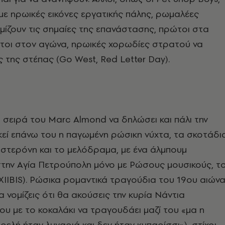
με ηρωικές εικόνες εργατικής πάλης, ρωμαλέες
μίζουν τις σημαίες της επανάστασης, πρώτοι στα
τοι στον αγώνα, ηρωικές χορωδίες στρατού να
 της στέπας (Go West, Red Letter Day).
 σειρά του Marc Almond να δηλώσει και πάλι την
εί επάνω του η παγωμένη ρώσικη νύχτα, τα σκοτάδια
οστερόνη και το μελόδραμα, με ένα άλμπουμ
την Aγία Πετρούπολη μόνο με Ρώσους μουσικούς, τ
XIIBIS). Pώσικα ρομαντικά τραγούδια του 19ου αιών
α νομίζεις ότι θα ακούσεις την κυρία Nάντια
 με το κοκαλάκι να τραγουδάει μαζί του «μα η
ρελή ήταν λυγαριά και δεν ήταν κυπαρίσσι»), στίχοι