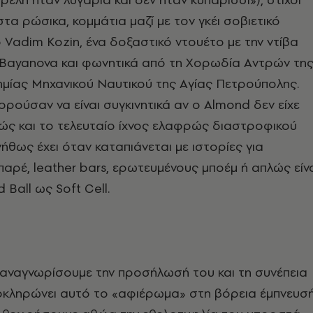
στα ρώσικα, κομμάτια μαζί με τον γκέι σοβιετικό
 Vadim Kozin, ένα δοξαστικό ντουέτο με την ντίβα
a Bayanova και φωνητικά από τη Xορωδία Aντρών τη
μίας Mηχανικού Nαυτικού της Aγίας Πετρούπολης.
ρούσαν να είναι συγκινητικά αν ο Almond δεν είχε
ώς και το τελευταίο ίχνος ελαφρώς διαστροφικού
ήθως έχει όταν καταπιάνεται με ιστορίες για
αρέ, leather bars, ερωτευμένους μποέμ ή απλώς είν
d Ball ως Soft Cell.
 αναγνωρίσουμε την προσήλωσή του και τη συνέπεια
λοκληρώνει αυτό το «αφιέρωμα» στη βόρεια έμπνευσ