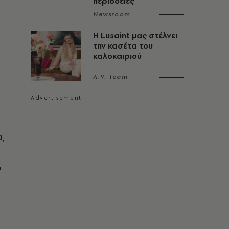
περιοδείες
Newsroom
Η Lusaint μας στέλνει
την κασέτα του
καλοκαιριού
A.V. Team
,
ο
α