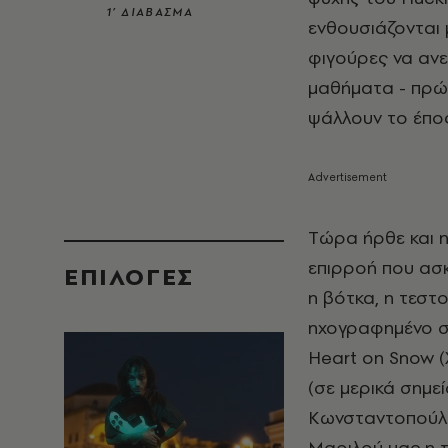
1’ ΔΙΑΒΑΣΜΑ
ενθουσιάζονται 
φιγούρες να ανε
μαθήματα - πρώ
ψάλλουν το έπος
Tώρα ήρθε και η
επιρροή που ασκ
EΠΙΛΟΓΈΣ
η βότκα, η τεστ
ηχογραφημένο σ
Heart on Snow (
(σε μερικά σημεί
Kωνσταντοπούλου
Mαριλού μας η τ